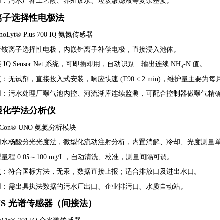
用：污水厂各工艺段、养殖废水、垃圾渗滤液等复杂基质。
线离子选择性电极法
Lyt® Plus 700 IQ 氨氮传感器
于铵离子选择性电极，内嵌钾离子补偿电极，直接浸入池体。
 IQ Sensor Net 系统，可即插即用，自动识别，输出连续 NH₄-N 值。
：无试剂，直接投入式安装，响应快速 (T90 < 2 min)，维护量主要为
用：污水处理厂曝气池内控、河流湖库连续监测，可配合控制器做曝气精
线湿化学法分析仪
sCon® UNO 氨氮分析模块
用水杨酸分光光度法，微型化流动注射分析，内置消解、冷却、光度测量
量程 0.05～100 mg/L，自动清洗、校准，测量间隔可调。
点：符合国标方法，无汞，数据直接上报；适合排放口及进出水口。
用：需出具执法数据的污水厂出口、企业排污口、水质自动站。
/VIS 光谱传感器（间接法）