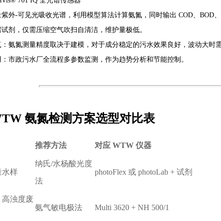
Vis® 701 IQ 全光谱传感器
量紫外-可见光吸收光谱，利用模型算法计算氨氮，同时输出 COD、BOD、
需试剂，仅需压缩空气吹扫自清洁，维护量极低。
点：氨氮测量精度取决于建模，对于成分稳定的污水效果良好，波动大时
用：市政污水厂全流程多参数监测，作为趋势分析和节能控制。
TW 氨氮检测方案选型对比表
推荐方法
对应 WTW 仪器
纳氏/水杨酸光度
量水样
photoFlex 或 photoLab + 试剂
法
、高浊度废
氨气敏电极法
Multi 3620 + NH 500/1