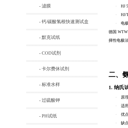
- 滤膜
·
HJ 
·
HJ/
- 钙/碳酸氢根快速测试盒
·
电极
德国 WT
- 默克试纸
择性电极
- COD试剂
- 卡尔费休试剂
二、
- 标准水样
1. 纳氏
·
原
- 过硫酸钾
·
适
·
优
- PH试纸
·
缺