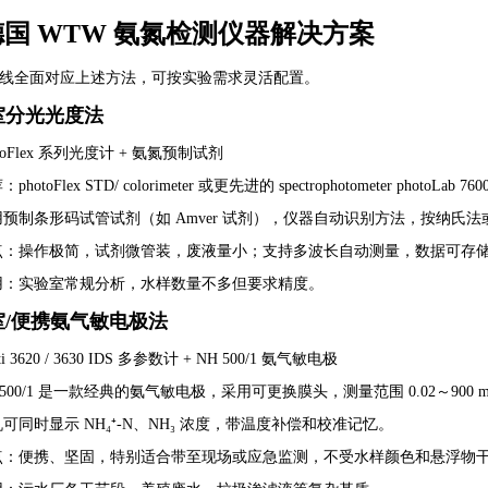
国 WTW 氨氮检测仪器解决方案
品线全面对应上述方法，可按实验需求灵活配置。
验室分光光度法
toFlex 系列光度计 + 氨氮预制试剂
荐：
photoFlex STD/ colorimeter 或更先进的 spectrophotometer photoLab 760
用预制条形码试管试剂（如 Amver 试剂），仪器自动识别方法，按纳氏
点：操作极简，试剂微管装，废液量小；支持多波长自动测量，数据可存
用：实验室常规分析，水样数量不多但要求精度。
验室/便携氨气敏电极法
 3620 / 3630 IDS 多参数计 + NH 500/1 氨气敏电极
 500/1 是一款经典的氨气敏电极，采用可更换膜头，测量范围 0.02～900 mg/
可同时显示 NH₄⁺-N、NH₃ 浓度，带温度补偿和校准记忆。
点：便携、坚固，特别适合带至现场或应急监测，不受水样颜色和悬浮物