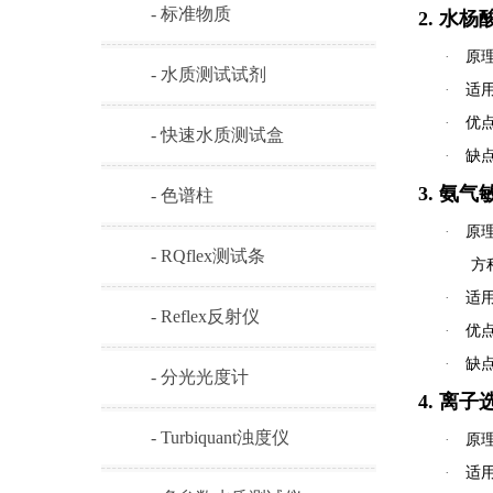
- 标准物质
2. 水杨酸
·
原
- 水质测试试剂
·
适
·
优
- 快速水质测试盒
·
缺
3. 氨气敏电
- 色谱柱
·
原
- RQflex测试条
方
·
适
- Reflex反射仪
·
优
·
缺
- 分光光度计
4. 离子
- Turbiquant浊度仪
·
原
·
适