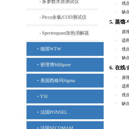
- 多参数水质测试仪
·
优
·
缺
- Picco余氯/COD测试仪
5. 蒸
·
原
- Spectroquant加热消解器
·
适
+ 德国WTW
·
优
·
缺
+ 密理博Millipore
6. 在
·
原
+ 美国西格玛Sigma
·
适
·
优
+ YSI
·
缺
+ 法国PONSEL
+ 法国SECOMAM