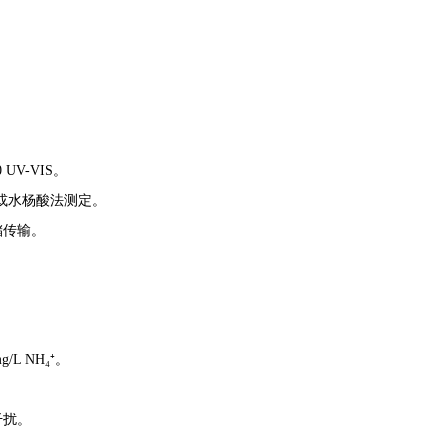
0 UV-VIS
。
法或水杨酸法测定。
储传输。
L NH₄⁺。
干扰。