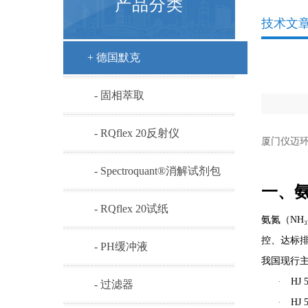
产品分类
技术文
+ 德国默克
- 固相萃取
- RQflex 20反射仪
厦门仪迈环
- Spectroquant®消解试剂包
一、
- RQflex 20试纸
氨氮（NH
控、达标
- PH缓冲液
我国现行
·
HJ 
- 过滤器
·
HJ 