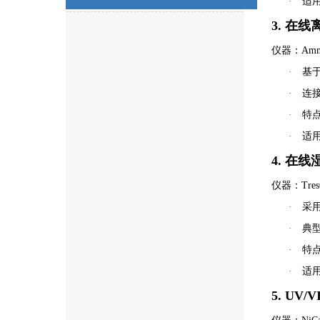
·
适
3. 在
仪器：Ammo
·
基
·
连接
·
特点
·
适
4. 在
仪器：Tre
·
采
·
典型
·
特
·
适
5. UV