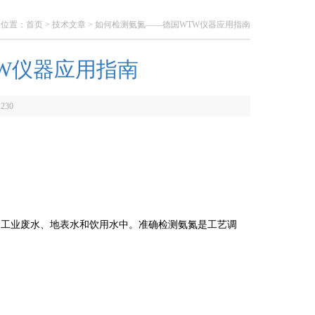
的位置：
首页
>
技术文章
> 如何检测氨氮——德国WTW仪器应用指南
W仪器应用指南
：
230
污水、工业废水、地表水和饮用水中。准确检测氨氮是工艺调