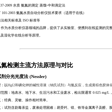
537-2009
水质 氨氮的测定 蒸馏-中和滴定法
T 101-2003
氨氮水质自动分析仪技术要求（适用于在线）
法相关标准及 ISO 标准等
W 作为水质分析仪器领域的品牌，提供了从实验室、便携到在线监测的完
法及湿化学在线分析等原理。
氨氮检测主流方法原理与对比
试剂分光光度法 (Nessler)
理
：以
HgI2和碘化钾的碱性溶液（纳氏试剂）与氨反应，生成黄棕色胶体化合
用范围
：地表水、地下水、生活污水和工业废水，检出限通常 0.025 mg/L，
点
：经典、灵敏、操作相对简单。
点
：试剂含剧毒汞盐，废液处理困难；易受钙、镁、铁等金属离子及醛、