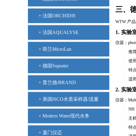
三、德
+ 法国ORCHIDIS
WTW 产
1. 实
+ 法国AQUALYSE
仪器：pho
+ 荷兰MicroLan
·
推
·
使
+ 德国Supratec
·
特
·
适
+ 普兰德/BRAND
2. 实
+ 美国ISCO水质采样器/流量
仪器：Multi
·
NH
计
+ Modern Water现代水务
·
主机
·
特
+ 厦门仪迈