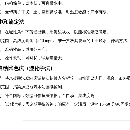
点
：结构简单，成本低，可直插水中。
点
：受钾离子干扰严重，需频繁校准；对温度敏感；寿命有限。
馏-中和滴定法
理
：在碱性条件下蒸馏出氨，用硼酸吸收，以酸标准溶液滴定。
用范围
：高浓度氨氮（>10 mg/L）或干扰极其复杂的工业废水，仲裁方法
点
：准确性高，适用范围广。
点
：操作繁琐、耗时长，试剂用量大。
线/自动比色法（湿化学法）
理
：将水杨酸法或纳氏试剂法封装入分析仪，自动完成进样、混合、加热
用范围
：污染源或地表水站连续监测。
点
：符合国标，数据可作执法依据；全自动，集成度高。
点
：试剂消耗，需定期更换管路；响应有一定滞后（通常 15~60 分钟/周期