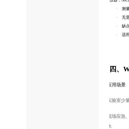
仪器：NiCa
·
测
·
无
·
缺
·
适
四、W
应用场景
实验室少
现场应急
水