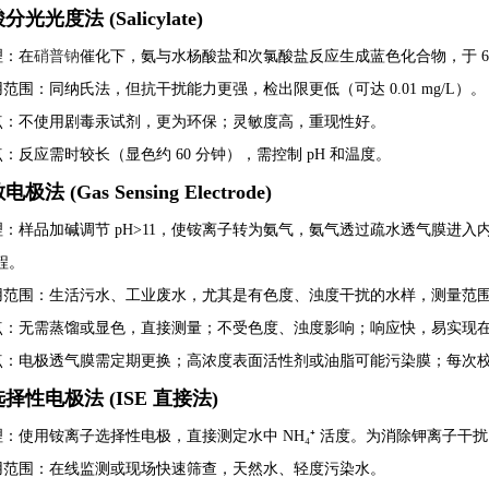
分光光度法 (Salicylate)
理
：在
硝普钠
催化下，氨与水杨酸盐和次氯酸盐反应生成蓝色化合物，于 697
用范围
：同纳氏法，但抗干扰能力更强，检出限更低（可达 0.01 mg/L）。
点
：不使用剧毒汞试剂，更为环保；灵敏度高，重现性好。
点
：反应需时较长（显色约 60 分钟），需控制 pH 和温度。
极法 (Gas Sensing Electrode)
理
：样品加碱调节 pH>11，使铵离子转为氨气，氨气透过疏水透气膜进入内
程。
用范围
：生活污水、工业废水，尤其是有色度、浊度干扰的水样，测量范围宽（0.
点
：无需蒸馏或显色，直接测量；不受色度、浊度影响；响应快，易实现
点
：电极透气膜需定期更换；高浓度表面活性剂或油脂可能污染膜；每次
选择性电极法 (ISE 直接法)
理
：使用铵离子选择性电极，直接测定水中 NH₄⁺ 活度。为消除钾离子干
用范围
：在线监测或现场快速筛查，天然水、轻度污染水。