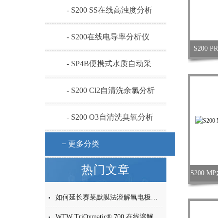
析仪
- S200 SS在线高浊度分析
仪
- S200在线电导率分析仪
S200 
- SP4B便携式水质自动采
样器
- S200 Cl2自清洗余氯分析
仪
- S200 O3自清洗臭氧分析
仪
+ 更多分类
热门文章
如何延长赛莱默膜法溶解氧电极的使用寿命？
WTW TriOxmatic® 700 在线溶解氧电极——为市政污水处理而生的耐用之选