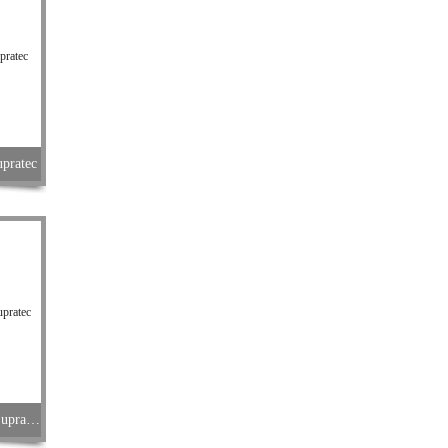
atec
S200 Tur低量程浊度分析仪 德国Supratec