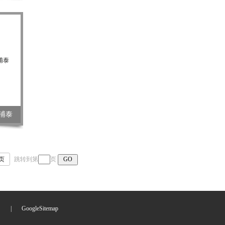
世浦泰
页
跳转到第
页
们
|
GoogleSitemap