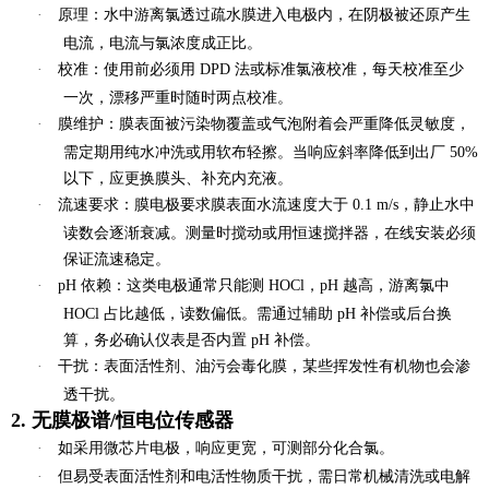
·
原理
：水中游离氯透过疏水膜进入电极内，在阴极被还原产生
电流，电流与氯浓度成正比。
·
校准
：使用前必须用 DPD 法或标准氯液校准，
每天校准至少
一次
，漂移严重时随时两点校准。
·
膜维护
：膜表面被污染物覆盖或气泡附着会严重降低灵敏度，
需定期用纯水冲洗或用软布轻擦。当响应斜率降低到出厂 50%
以下，应更换膜头、补充内充液。
·
流速要求
：膜电极要求膜表面水流速度大于 0.1 m/s，静止水中
读数会逐渐衰减。测量时搅动或用恒速搅拌器，在线安装必须
保证流速稳定。
·
pH 依赖
：这类电极通常只能测 HOCl，pH 越高，游离氯中
HOCl 占比越低，读数偏低。需通过辅助 pH 补偿或后台换
算，务必确认仪表是否内置 pH 补偿。
·
干扰
：表面活性剂、油污会毒化膜，某些挥发性有机物也会渗
透干扰。
2. 无膜极谱/恒电位传感器
·
如采用微芯片电极，响应更宽，可测部分化合氯。
·
但易受表面活性剂和电活性物质干扰，需日常机械清洗或电解