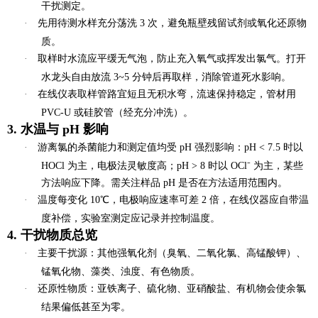
干扰测定。
·
先用待测水样充分荡洗 3 次，避免瓶壁残留试剂或氧化还原物
质。
·
取样时水流应
平缓无气泡
，防止充入氧气或挥发出氯气。打开
水龙头自由放流 3~5 分钟后再取样，消除管道死水影响。
·
在线仪表取样管路宜短且无积水弯，流速保持稳定，管材用
PVC-U 或硅胶管（经充分冲洗）。
3. 水温与 pH 影响
·
游离氯的杀菌能力和测定值均受 pH 强烈影响：pH < 7.5 时以
HOCl 为主，电极法灵敏度高；pH > 8 时以 OCl⁻ 为主，某些
方法响应下降。需关注样品 pH 是否在方法适用范围内。
·
温度每变化 10℃，电极响应速率可差 2 倍，在线仪器应自带温
度补偿，实验室测定应记录并控制温度。
4. 干扰物质总览
·
主要干扰源
：其他强氧化剂（臭氧、二氧化氯、高锰酸钾）、
锰氧化物、藻类、浊度、有色物质。
·
还原性物质
：亚铁离子、硫化物、亚硝酸盐、有机物会使余氯
结果偏低甚至为零。