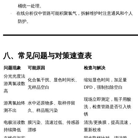
桶统一处理。
·
在线分析仪中管路可能积聚氯气，拆解维护时注意通风和个人
防护。
八、常见问题与对策速查表
问题现象
可能原因
检查与解决
分光光度法
化合氯干扰、显色时间长、
缩短显色时间，加足量
游离氯读数
无样品空白
DPD，强制扣除空白
高
现场立即测定，瓶子用酸
游离氯始终
水中还原物多、取样停留
洗，检查管路是否引入铁
测不出
久、样品瓶污染
锈
电极法读数
膜污染、流速过低、传感器
清洗/更换膜，提高流速，
持续降低
漂移
重新校准