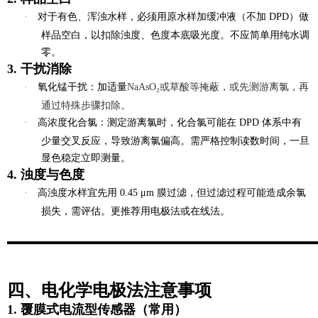
·
对于有色、浑浊水样，必须用
原水样加缓冲液（不加 DPD）做
样品空白
，以扣除浊度、色度本底吸光度。不应简单用纯水调
零。
3. 干扰消除
·
氧化锰干扰
：加适量
NaAsO₂或草酸等掩蔽，或先测游离氯，再
通过特殊步骤扣除。
·
高浓度化合氯
：测定游离氯时，化合氯可能在 DPD 体系中有
少量交叉反应，导致游离氯偏高。需严格控制读数时间，一旦
显色稳定立即测量。
4. 浊度与色度
·
高浊度水样宜先用 0.45 μm 膜过滤，但过滤过程可能造成余氯
损失，需评估。更推荐用电极法或在线法。
四、电化学电极法注意事项
1. 覆膜式电流型传感器（常用）