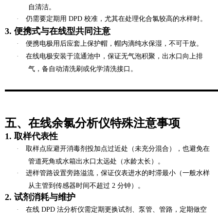
自清洁。
·
仍需要定期用 DPD 校准，尤其在处理化合氯较高的水样时。
3. 便携式与在线型共同注意
·
便携电极用后应套上保护帽，帽内滴纯水保湿，不可干放。
·
在线电极安装于流通池中，保证无气泡积聚，出水口向上排
气，备自动清洗刷或化学清洗接口。
五、在线余氯分析仪特殊注意事项
1. 取样代表性
·
取样点应避开消毒剂投加点过近处（未充分混合），也避免在
管道死角或水箱出水口太远处（水龄太长）。
·
进样管路设置
旁路溢流
，保证仪表进水的时滞最小（一般水样
从主管到传感器时间不超过 2 分钟）。
2. 试剂消耗与维护
·
在线 DPD 法分析仪需定期更换试剂、泵管、管路，定期做空