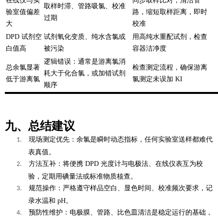
在线仪与实
同步取样比对，清洁管
取样时滞、管路吸氯、校准
验室值偏差
路，缩短取样距离，即时
过期
大
校准
DPD 试剂空
试剂氧化变质、纯水含氯或
用高纯水重配试剂，检查
白值高
被污染
容器洁净度
逻辑错误：通常是游离氯消
总余氯显著
检查测定流程，确保游离
耗大于化合氯，或加错试剂
低于游离氯
氯测定未误加 KI
顺序
九、总结建议
现场测定优先
：余氯是瞬时动态指标，任何实验室送样都难代
1.
表真值。
方法互补
：将便携 DPD 光度计与电极法、在线仪表互为校
2.
验，定期用碘量法或标准物质核查。
规范操作
：严格遵守样品空白、显色时间、校准频次要求，记
3.
录水温和 pH。
预防性维护
：电极膜、管路、比色皿清洁是稳定运行的基础，
4.