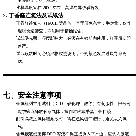
不易解离，终点拖后。
·
水样温度宜在 20℃ 左右，高温易导致碘挥发。
2. 丁香醛连氮法及试纸法
·
丁香醛连氮法（HACH 等品牌）基于颜色条带，半定量，仅作
现场快速筛查，不能用于精确报告。
·
试纸受光照、湿度影响大，必须在有效期内使用，打开后立即
盖严。
·
试纸读数时间必须严格按照说明，否则颜色发展过度导致高
估。
七、安全注意事项
·
余氯检测常用试剂（DPD、碘化钾、酸等）有刺激性，部分可
能致癌或释放有毒气体，操作时应戴手套、护目镜。
·
配制高浓度氯标准溶液时，需在通风橱中进行，避免吸入氯
气。
·
含氯废液或废弃 DPD 溶液不得直接倒入下水道，应倒入废液