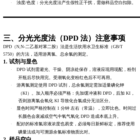
·
浊度/色度
：分光光度法产生假性正干扰，需做样品空白扣除。
三、分光光度法（DPD 法）注意事项
DPD（N,N-二乙基对苯二胺）法是生活饮用水卫生标准（GB/T
5750）的方法，适用游离氯、总余氯的测定。
1. 试剂与显色
·
DPD 试剂
需避光、干燥、阴凉处保存，
溶液应现用现配
，粉剂
开瓶后尽快用完。受潮氧化变粉红色后不可再用。
·
游离氯测定使用 DPD 试剂，总余氯测定需加适量碘化钾
（KI）。加入顺序必须严格：先加缓冲液和 DPD，后加 KI，
否则游离氯会氧化 KI 导致化合氯成分无法区分。
·
显色时间严格控制在
1 分钟
左右（常温），立即比色。时间过
长颜色会衰减或空气中氧气氧化 DPD 造成本底上升。
·
配好的标准氯溶液浓度也易变，必须每日新鲜标定，推荐使用
碘量法或与可溯源余氯标准物质比对。
2. 样品空白