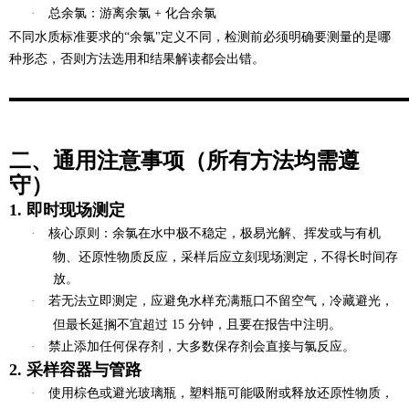
·
总余氯
：游离余氯 + 化合余氯
不同水质标准要求的“余氯"定义不同，检测前必须明确要测量的是哪
种形态，否则方法选用和结果解读都会出错。
二、通用注意事项（所有方法均需遵
守）
1. 即时现场测定
·
核心原则
：余氯在水中极不稳定，极易光解、挥发或与有机
物、还原性物质反应，
采样后应立刻现场测定，不得长时间存
放
。
·
若无法立即测定，应避免水样充满瓶口不留空气，冷藏避光，
但最长延搁不宜超过 15 分钟，且要在报告中注明。
·
禁止添加任何保存剂，大多数保存剂会直接与氯反应。
2. 采样容器与管路
·
使用
棕色或避光玻璃瓶
，塑料瓶可能吸附或释放还原性物质，