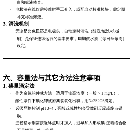
白和标液核查。
·
电极法在线仪需校准时手工介入，或配自动校准模块，需定期
补充标准溶液。
3. 清洗机制
·
无论是比色皿还是电极头，自动定时清洗（酸洗/碱洗/机械
刷）是保证连续运行的基本要求，周期依水质（每日至每周）
设定。
六、容量法与其它方法注意事项
1. 碘量滴定法
·
作为余氯的仲裁方法，适用于较高浓度（一般 > 1 mg/L）。
·
酸性条件下碘化钾被游离氯氧化出碘，用
Na2S2O3
滴定。
·
必须严格控制 pH 3~4
，强酸或碱性均会导致副反应或终点错
误。
·
淀粉指示剂需接近终点时才加入，过早加入形成碘-淀粉络合物