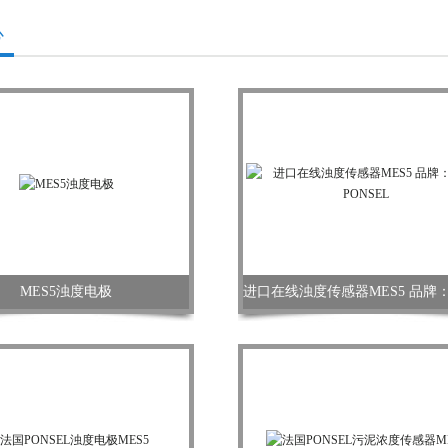
心
MES5浊度电极