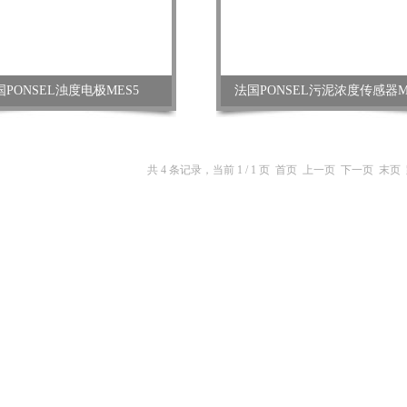
国PONSEL浊度电极MES5
法国PONSEL污泥浓度传感器M
共 4 条记录，当前 1 / 1 页 首页 上一页 下一页 末