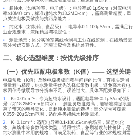
•
超纯水（如实验室、电子级）：电导率≤0.1μS/cm（对应电阻
率≥10MΩ·cm，标准超纯水为18.2MΩ·cm），需高测量精度，重
点关注电极灵敏度与抗污染能力；
•
纯化水（如制药、食品级）：电导率0.1-100μS/cm，需满足行
业合规要求，兼顾精度与稳定性；
•
测量场景：区分实验室离线检测与工业在线监测，在线场景需
额外考虑安装方式、环境适应性及系统兼容性。
二、核心选型维度：按优先级排序
（一）优先匹配电极常数（K值）—— 选型关键
电极常数（K值）反映电极极板面积与间距的比值，直接决定测
量量程与精度，纯水测量需优先选择低常数电极，避免高常数电
极因信号微弱导致分辨率不足、误差过大。具体匹配关系如下：
1.
K=0.01cm⁻¹：专为超纯水设计，适配电导率≤0.1μS/cm的场
景（如18.2MΩ·cm超纯水），测量灵敏度最高，能精准捕捉痕量
离子带来的电导变化，是超纯水测量的选择；部分型号可覆盖
0.055~20μS/cm范围，适配各类超纯水检测需求。
2.
K=0.1cm⁻¹：适配电导率0.1-100μS/cm的场景，涵盖纯化
水、蒸馏水等多数纯水类型，通用性强，兼顾精度与性价比，是
纯水测量中常用的规格，可满足制药、食品等行业的常规检测需