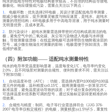
纯水的低电导特性对电极结构要求较高，不合理的结构会导致电
极极化、响应缓慢或污染，需重点关注以下两点：
1.
电极环数：优先选择2环电极，其设计更适配低电导率测量，
能减少极化效应，提升测量灵敏度与响应速度，是纯水、超纯水
测量的理想结构；4环电极多用于中高电导溶液，用于纯水测量时
无明显优势，且成本更高。
2.
防污染设计：超纯水测量需选择带密封式结构或易清洁的电
极，避免空气中的二氧化碳、灰尘等污染物进入电极与水样接
触，导致测量值漂移；在线监测电极可选择带防生物附着涂层的
型号，减少微生物滋生对测量的影响；电极需便于拆卸清洗，降
低维护难度。
（四）
附加功能—— 适配纯水测量特性
纯水的电导率受温度影响显著，温度每变化1℃，电导率约变化
2.0%，且不同场景对测量的合规性、便利性要求不同，需关注以
下附加功能：
1.
自动温度补偿（ATC）：功能，需选择内置Pt1000或Pt100温
度元件的电极，温补精度≤±0.15℃，能将测量值统一折算至25℃
标准温度，避免温度波动导致的误差；对于成分复杂的纯化水，
可选择温度补偿系数可调的型号，通过实验标定获得更精准的补
偿效果。
2.
合规性与精度：制药、电子等行业需选择符合《JJG 376-
2007 电导率仪检定规程》的电极，测量精度≥±1.5%F.S，重复性