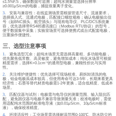
≤1.5%F.S，确保数据可追溯；超纯水测量需选择分辨率
≥0.001μS/cm的电极，捕捉痕量离子变化。
3.
安装与兼容性：在线监测场景需根据管道尺寸、流速要求，
选择插入式、流通式电极，匹配接口螺纹规格；确认电极输出信
号（如BNC插头、航空插头）与现有电导仪、PLC/DCS系统兼
容，优先选择带RS485通讯接口（Modbus RTU协议）的型号，
便于数据集中采集；实验室场景可选择便携式或台式配套电极，
注重操作便捷性。
三、选型注意事项
1.
避免选型冗余：超纯水场景无需选择高量程、多功能电极，
优先聚焦低常数、高灵敏度，避免增加成本；纯化水场景可根据
精度需求，选择K=0.1cm⁻¹的通用型电极，兼顾性价比与实用
性。
2.
关注维护便捷性：优先选择可现场校准、易拆卸清洗的电
极，铂金电极虽成本较高，但使用寿命可达3-5年，长期来看更具
经济性；石墨等替代材质电极需1-2年更换，适合低精度、低成本
场景。
3.
匹配仪器与试剂：电极需与电导仪的测量范围、输入阻抗匹
配，避免因仪器与电极不兼容导致测量失准；校准电极时，需使
用适配纯水范围的标准电导液（如0.01μS/cm、10μS/cm标准
液），确保校准精度。
4.
环境适应性：工业场景需选择耐温范围0-100℃、防水防尘的