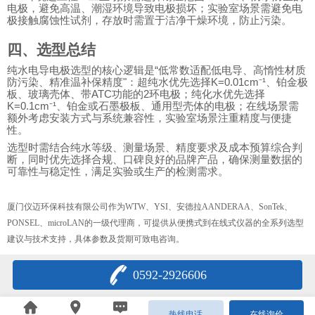
电极，避免高温、潮湿环境导致电极损坏；实验室场景需避免电
极接触腐蚀性试剂，存放时需置于洁净干燥环境，防止污染。
四、选型总结
纯水电导电极选型的核心逻辑是“低常数适配低电导、高惰性材质
防污染、精准温补保精度"：超纯水优先选择K=0.01cm⁻¹、铂金极
板、玻璃壳体、带ATC功能的2环电极；纯化水优先选择
K=0.1cm⁻¹、铂金或石墨极板、通用型壳体的电极；在线场景需
额外考虑安装方式与系统兼容性，实验室场景注重精度与便捷
性。
选型时需结合纯水等级、测量场景、精度要求及成本预算综合判
断，同时优先选择合规、口碑良好的品牌产品，确保测量数据的
可靠性与稳定性，满足实验或生产的检测需求。
厦门仪迈环保科技有限公司作为WTW、YSI、安德拉AANDERAA、SonTek、
PONSEL、microLAN的一级代理商，可提供从便携式到在线式仪器的全系列选型
建议与技术支持，具体参数及货期可致电咨询。
0592-2926606
热线电话
在线询价