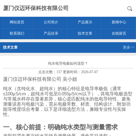
厦门仪迈环保科技有限公司
网站首页
公司简介
产品展示
新闻中心
联系我们
产品目录
技术文章
在线留言
技术文章
更多>>
纯水电导电极如何选型？
点击次数：157 更新时间：2026-07-07
厦门仪迈环保科技有限公司 吴小姐
纯水（含纯化水、超纯水）的核心特征是电导率极低（通常
≤100μS/cm，超纯水可低至0.055μS/cm以下），其电导电极选型
与常规水样存在显著差异，核心是匹配纯水的低电导特性、避免
测量误差与电极污染，需从电极常数、材质、结构设计、附加功
能等维度综合考量，以下是详细选型方法，兼顾专业性与实操
性。
一、核心前提：明确纯水类型与测量需求
选型前需先界定纯水等级及测量场景，避免盲目选型：