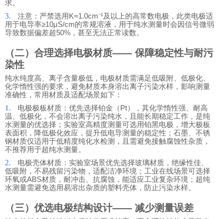
求。
3.
注意：严禁选用K=1.0cm⁻¹及以上的高常数电极，此类电极适
用于电导率≥10μS/cm的常规溶液，用于纯水测量时会因信号微弱
导致数据偏差超50%，甚至无法正常读数。
（二）合理选择电极材质—— 保障稳定性与耐污
染性
纯水纯度高、离子含量极低，电极材质需满足低吸附、低极化、
化学惰性强的要求，避免材质本身溶出离子污染水样，影响测量
准确性，常用材质及适配场景如下：
1.
电极极板材质：优先选择铂金（Pt），其化学惰性强、耐高
温、低极化，不会溶出离子污染纯水，且能长期稳定工作，是纯
水测量的优选择；实验室高精度测量可选用铂黑电极，增大极板
表面积，降低极化效应，提升低电导测量的稳定性；石墨、不锈
钢材质仅适用于低精度纯化水检测，且需避免接触腐蚀性杂质，
不推荐用于超纯水测量。
2.
电极壳体材质：实验室场景优先选择玻璃材质，绝缘性佳、
低吸附，不易残留污染物，适配洁净环境；工业在线场景可选择
环氧或ABS材质，耐冲击、抗腐蚀，能适应工业复杂环境；超纯
水测量需避免选用易溶出杂质的塑料壳体，防止污染水样。
（三）优选电极结构设计—— 减少测量误差