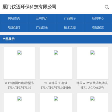
厦门仪迈环保科技有限公司
网站首页
公司简介
产品展示
新闻中心
联系我们
产品目录
技术文章
在线留言
产品展示
WTW德国PH标液型号
WTW德国PH标液
德国WTW在线溶氧清洗
TPL4/TPL7/TPL10
TPL4/TPL7/TPL10PH电
液RL-AG/Oxi货号
极校准
205200