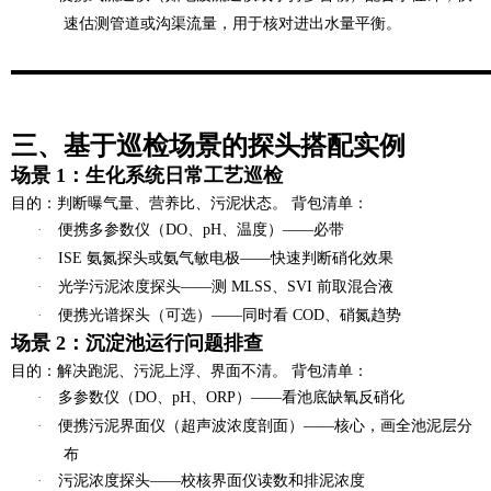
速估测管道或沟渠流量，用于核对进出水量平衡。
三、基于巡检场景的探头搭配实例
场景 1：生化系统日常工艺巡检
目的
：判断曝气量、营养比、污泥状态。
背包清单
：
·
便携多参数仪（DO、pH、温度）——必带
·
ISE 氨氮探头或氨气敏电极——快速判断硝化效果
·
光学污泥浓度探头——测 MLSS、SVI 前取混合液
·
便携光谱探头（可选）——同时看 COD、硝氮趋势
场景 2：沉淀池运行问题排查
目的
：解决跑泥、污泥上浮、界面不清。
背包清单
：
·
多参数仪（DO、pH、ORP）——看池底缺氧反硝化
·
便携污泥界面仪（超声波浓度剖面）——核心，画全池泥层分
布
·
污泥浓度探头——校核界面仪读数和排泥浓度