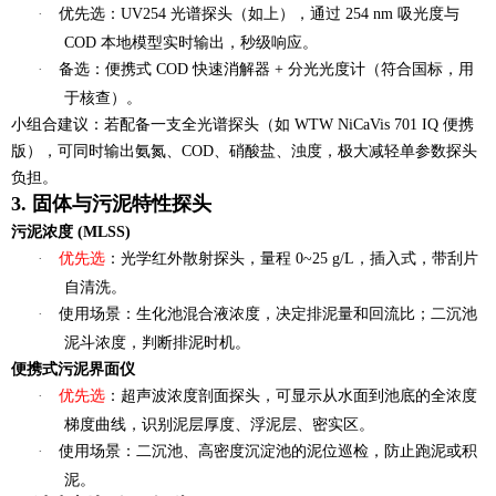
·
优先选
：
UV254 光谱探头
（如上），通过 254 nm 吸光度与
COD 本地模型实时输出，秒级响应。
·
备选
：便携式 COD 快速消解器 + 分光光度计（符合国标，用
于核查）。
小组合建议
：若配备一支全光谱探头（如 WTW NiCaVis 701 IQ 便携
版），可同时输出氨氮、COD、硝酸盐、浊度，极大减轻单参数探头
负担。
3. 固体与污泥特性探头
污泥浓度 (MLSS)
·
优先选
：
光学红外散射探头
，量程 0~25 g/L，插入式，带刮片
自清洗。
·
使用场景
：生化池混合液浓度，决定排泥量和回流比；二沉池
泥斗浓度，判断排泥时机。
便携式污泥界面仪
·
优先选
：
超声波浓度剖面探头
，可显示从水面到池底的全浓度
梯度曲线，识别泥层厚度、浮泥层、密实区。
·
使用场景
：二沉池、高密度沉淀池的泥位巡检，防止跑泥或积
泥。