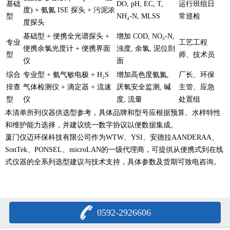
基础
DO, pH, EC, T,
运行班组日
度) + 氨氮 ISE 探头 + 污泥浓
型
NH₄-N, MLSS
常巡检
度探头
基础型 + 便携全光谱探头 +
增加 COD, NO₃-N,
专业
工艺工程
便携余氯光度计 + 便携界面
浊度, 余氯, 泥位剖
型
师、技术员
仪
面
综合
专业型 + 氨气敏电极 + H₂S
增加高色度氨氮,
厂长、环保
排查
气体检测仪 + 滴定器 + 流速
厌氧安全监测, 碱
主管、应急
型
仪
度, 流量
处置组
本清单所列仪器供选型参考，具体品牌和型号应根据预算、水样特性
和维护能力选择，并建议统一数字协议以便数据集成。
厦门仪迈环保科技有限公司作为WTW、YSI、安德拉AANDERAA、
SonTek、PONSEL、microLAN的一级代理商，可提供从便携式到在线
式仪器的全系列选型建议与技术支持，具体参数及货期可致电咨询。
0592-2926606