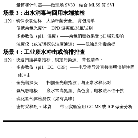
·
量筒和计时器——做现场 SV30，结合 MLSS 算 SVI
场景 3：出水消毒与回用末端抽检
目的
：确保余氯达标，大肠杆菌安全。
背包清单
：
·
便携余氯光度计 + DPD 游离氯/总氯试剂
·
多参数仪（pH、温度）——余氯消毒效果受 pH 强烈影响
·
浊度仪（或光谱探头浊度通道）——低浊是消毒前提
场景 4：工业废水冲击或偷排排查
目的
：快速扫描异常指标，锁定污染源。
背包清单
：
·
多参数仪（pH、EC、ORP）——电导率异常直接表明溶解性固
体冲击
·
全光谱探头——扫描全光谱指纹，与正常水样比对
·
氨气敏电极——废水常高氨氮、高色度，电极法不怕干扰
·
硫化氢气体检测仪（如有臭味）
·
密封采样瓶 + 冰袋——带回实验室用 GC-MS 或 ICP 做全分析