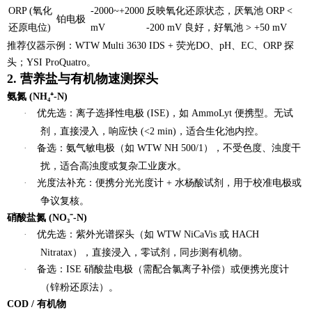
ORP (氧化
-2000~+2000
反映氧化还原状态，厌氧池 ORP <
铂电极
还原电位)
mV
-200 mV 良好，好氧池 > +50 mV
推荐仪器示例
：WTW Multi 3630 IDS + 荧光DO、pH、EC、ORP 探
头；YSI ProQuatro。
2. 营养盐与有机物速测探头
氨氮 (NH₄⁺-N)
·
优先选
：
离子选择性电极 (ISE)
，如 AmmoLyt 便携型。无试
剂，直接浸入，响应快 (<2 min)，适合生化池内控。
·
备选
：
氨气敏电极
（如 WTW NH 500/1），不受色度、浊度干
扰，适合高浊度或复杂工业废水。
·
光度法补充
：便携分光光度计 + 水杨酸试剂，用于校准电极或
争议复核。
硝酸盐氮 (NO₃⁻-N)
·
优先选
：
紫外光谱探头
（如 WTW NiCaVis 或 HACH
Nitratax），直接浸入，零试剂，同步测有机物。
·
备选
：
ISE 硝酸盐电极
（需配合氯离子补偿）或便携光度计
（锌粉还原法）。
COD / 有机物