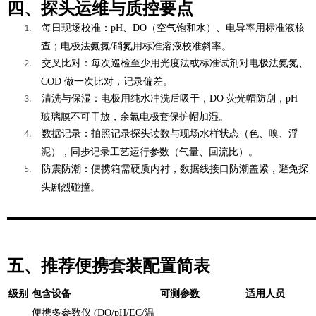
四、探头运维与质控要点
每日现场校准
：pH、DO（空气饱和水）、电导率用标准液核
1.
查；电极法氨氮/硝氮用标准溶液校准斜率。
交叉比对
：每次巡检至少用光度法或标准试剂对电极法氨氮、
2.
COD 做一次比对，记录偏差。
清洗与保湿
：电极用纯水冲洗后吸干，DO 荧光帽防刮，pH
3.
玻璃膜不可干放，余氯电极套保护帽加湿。
数据记录
：拍照记录探头读数与现场水样状态（色、嗅、浮
4.
泥），同步记录工艺运行参数（气量、回流比）。
防震防潮
：便携箱需硬质内衬，数据线接口防潮盖紧，避免探
5.
头剧烈碰撞。
五、推荐便携套装配置简表
级别
包含设备
可测参数
适用人员
便携多参数仪 (DO/pH/EC/温