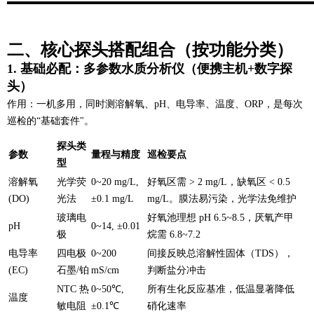
二、核心探头搭配组合（按功能分类）
1. 基础必配：多参数水质分析仪（便携主机+数字探
头）
作用
：一机多用，同时测溶解氧、pH、电导率、温度、ORP，是每次
巡检的“基础套件"。
探头类
参数
量程与精度
巡检要点
型
溶解氧
光学荧
0~20 mg/L,
好氧区需 > 2 mg/L，缺氧区 < 0.5
(DO)
光法
±0.1 mg/L
mg/L。膜法易污染，光学法免维护
玻璃电
好氧池理想 pH 6.5~8.5，厌氧产甲
pH
0~14, ±0.01
极
烷需 6.8~7.2
电导率
四电极
0~200
间接反映总溶解性固体（TDS），
(EC)
石墨/铂
mS/cm
判断盐分冲击
NTC 热
0~50℃,
所有生化反应基准，低温显著降低
温度
敏电阻
±0.1℃
硝化速率