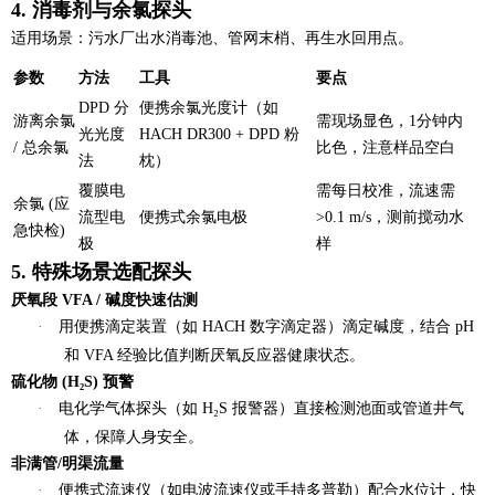
4. 消毒剂与余氯探头
适用场景
：污水厂出水消毒池、管网末梢、再生水回用点。
参数
方法
工具
要点
DPD 分
便携余氯光度计（如
游离余氯
需现场显色，1分钟内
光光度
HACH DR300 + DPD 粉
/ 总余氯
比色，注意样品空白
法
枕）
覆膜电
需每日校准，流速需
余氯 (应
流型电
便携式余氯电极
>0.1 m/s，测前搅动水
急快检)
极
样
5. 特殊场景选配探头
厌氧段 VFA / 碱度快速估测
·
用
便携滴定装置
（如 HACH 数字滴定器）滴定碱度，结合 pH
和 VFA 经验比值判断厌氧反应器健康状态。
硫化物 (H₂S) 预警
·
电化学气体探头
（如 H₂S 报警器）直接检测池面或管道井气
体，保障人身安全。
非满管/明渠流量
·
便携式流速仪
（如电波流速仪或手持多普勒）配合水位计，快