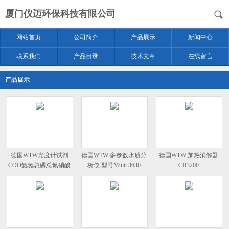
厦门仪迈环保科技有限公司
网站首页
公司简介
产品展示
新闻中心
联系我们
产品目录
技术文章
在线留言
产品展示
德国WTW光度计试剂
德国WTW 多参数水质分
德国WTW 加热消解器
COD氨氮总磷总氮硝酸
析仪 型号Multi 3630
CR3200
盐