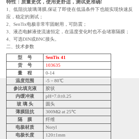
特性：质量更优，使用更舒适，测试更
准
确
!
1、
低阻抗玻璃薄膜
,保证了即使在低温条件下也能实现快速反
应
，
稳定的测试
；
2、
SenTix电极非常牢固耐用
，
可防震
；
3、
液态电解液使流速恒定
，
在温度变化时也不会堵塞隔膜
；
4、
可选
DIN或BNC接头
。
二、技术参数
型
号
SenTix 41
货
号
1036
3
5
量
程
0-14
温度范围
-5－80℃
参比填充液
胶状
内缓冲液
pH=7.0±0.25
玻
璃
头
圆头
薄膜阻抗
300MΩ at 25℃
隔
膜
纤维
电极材质
Noryl
电极长度
120±1mm