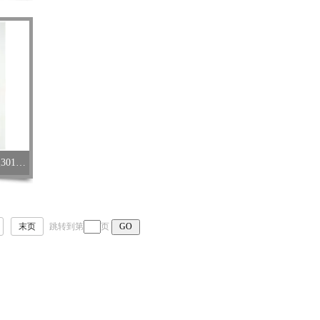
WTW德国TetraCon925电导率电极301710
末页
跳转到第
页