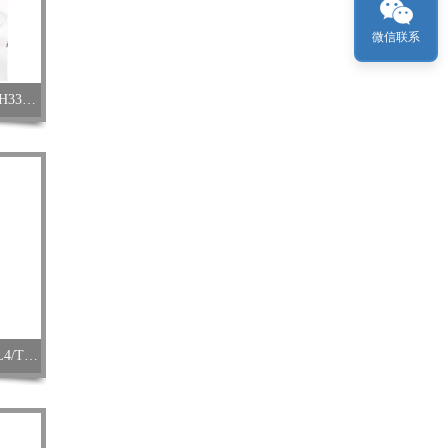
微信联系
WTW德国PH电极SenTix 41适配pH3310/pH3110
WTW德国PH校准液PH缓冲液TPL4/TPL7/TPL10