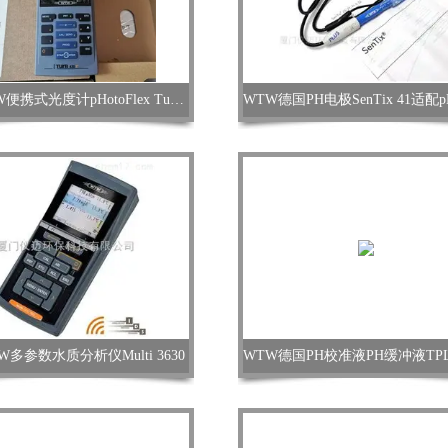
德国WTW便携式光度计pHotoFlex Turb浊度PH
多参数水质分析仪Multi 3630