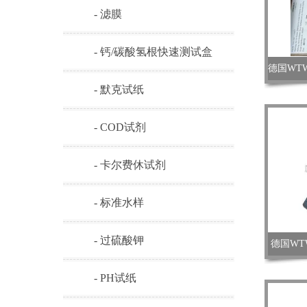
- 滤膜
- 钙/碳酸氢根快速测试盒
- 默克试纸
- COD试剂
- 卡尔费休试剂
- 标准水样
- 过硫酸钾
德国WTW
- PH试纸