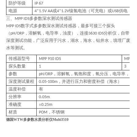
防护等级
IP 67
电源
或
镍氢电池（可充电）或
供电
4*1.5V AA
4*1.2V
USB
4*
三、
多参数深水测试传感器
MPP IDS
数字式多参数深水测试传感器，最多可接三个探头
MPP IDS
（
，溶解氧，电导率，浊度），连接
分析仪，自带
pH/ORP
3630 IDS
深度测试功能，广泛应用于污水，湖水，海水，钻井水，填埋厂废
水等测试。
传感器型号
MPP 910 IDS
MPP 93
探头数量
1
3
参数
，溶解氧，氧饱和度，氧分压，电导率，电
pH/ORP
深度测试量程
，并进行压力和密度补偿（海水）
0.05-100m
温度补偿
有
分辨率
0.05m
准确度
±
0.25m
材质
，不锈钢
POM
德国WTW多参数水质分析仪Multi3510