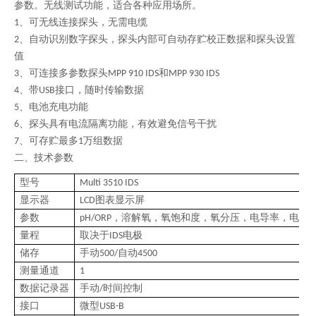
参数。无线测试功能，适合各种应用场所。
、可无线连接探头，无需电缆
1
、自动识别数字探头，探头内部可自动存贮校正数据和探头设置
2
值
、可连接多参数探头
和
3
MPP 910 IDS
MPP 930 IDS
、带
接口，随时传输数据
4
USB
、电池充电功能
5
、探头具有电流隔离功能，有效避免信号干扰
6
、可存贮最多
万组数据
7
1
二、技术参数
型号
Multi 3510 IDS
Mu
显示器
图表显示屏
LCD
参数
，溶解氧，氧饱和度，氧分压，电导率，电阻
pH/ORP
量程
取决于
电极
IDS
储存
手动
自动
手
500/
4500
测量通道
1
2
数据记录器
手动
时间控制
/
接口
微型
微
USB-B