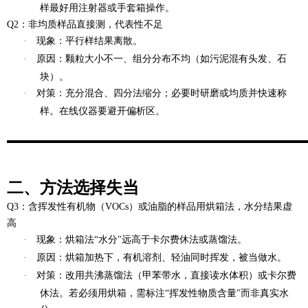
样最好用注射器或手套箱操作。
Q2：非均质样品直接测，代表性不足
·
现象
：平行样结果离散。
·
原因
：颗粒大小不一、组分分布不均（如污泥混有头发、石
块）。
·
对策
：充分混合、四分法缩分；必要时研磨或均质并快速称
样。在线仪器要避开偏析区。
二、方法选择失当
Q3：含挥发性有机物（VOCs）或油脂的样品用烘箱法，水分结果虚
高
·
现象
：烘箱法“水分"远高于卡尔费休法或蒸馏法。
·
原因
：烘箱加热下，有机溶剂、轻油同时挥发，被当做水。
·
对策
：改用共沸蒸馏法（甲苯带水，直接读水体积）或卡尔费
休法。若必须用烘箱，需标注“挥发性物质含量"而非真实水