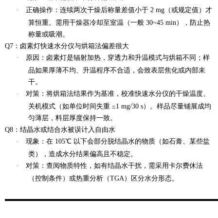
·
正确操作
：连续两次干燥后称量差值小于 2 mg（或规定值）才
算恒重。需用干燥器冷却至室温（一般 30~45 min），防止热
称量或吸潮。
Q7：卤素灯快速水分仪与烘箱法偏差很大
·
原因
：卤素灯是辐射加热，穿透力和升温模式与烘箱不同；样
品如果厚薄不均、升温程序不合适，会致表层焦化或内部未
干。
·
对策
：将烘箱法结果作为基准，校准快速水分仪的干燥温度、
关机模式（如单位时间失重 ≤1 mg/30 s）。样品尽量铺展成均
匀薄层，料层厚度保持一致。
Q8：结晶水或结合水被误计入自由水
·
现象
：在 105℃ 以下会部分脱结晶水的物质（如石膏、某些盐
类），造成水分结果偏高且不稳定。
·
对策
：查阅物质特性，如有结晶水干扰，需采用卡尔费休法
（控制条件）或热重分析（TGA）区分水分形态。