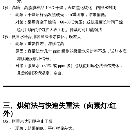
分。
Q4：高糖、高脂肪样品 105℃干燥，表层焦化碳化，内部水封闭
·
现象
：干燥后样品发黑硬壳，恒重困难，结果偏低。
·
对策
：采用真空干燥箱（60~80℃负压）或低温度长时间干燥；
也可用海砂拌匀扩大表面积。仲裁时可用蒸馏法。
Q5：微量水样品用容量法卡尔费休，误差大
·
现象
：重复性差，漂移过高。
·
原因
：容量法对几十 ppm 级别的微量水分辨率不足，试剂本底
漂移淹没收小信号。
·
对策
：微量水（<1% 或 ppm 级）必须使用库仑法卡尔费休，
且需控制环境湿度、空白。
三、烘箱法与快速失重法（卤素灯/红
外）
Q6：恒重未达到即停止干燥
·
现象
：结果偏低，平行样偏差大。