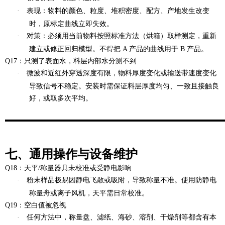
·
表现
：物料的颜色、粒度、堆积密度、配方、产地发生改变
时，原标定曲线立即失效。
·
对策
：必须用当前物料按照标准方法（烘箱）取样测定，重新
建立或修正回归模型。不得把 A 产品的曲线用于 B 产品。
Q17：只测了表面水，料层内部水分测不到
·
微波和近红外穿透深度有限，物料厚度变化或输送带速度变化
导致信号不稳定。安装时需保证料层厚度均匀、一致且接触良
好，或取多次平均。
七、通用操作与设备维护
Q18：天平/称量器具未校准或受静电影响
·
粉末样品极易因静电飞散或吸附，导致称量不准。使用防静电
称量舟或离子风机，天平需日常校准。
Q19：空白值被忽视
·
任何方法中，称量盘、滤纸、海砂、溶剂、干燥剂等都含有本