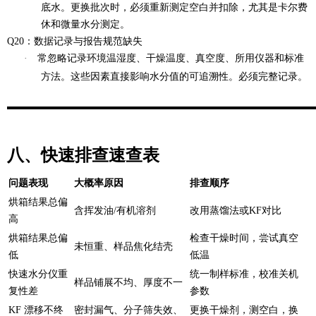
底水。更换批次时，必须重新测定空白并扣除，尤其是卡尔费
休和微量水分测定。
Q20：数据记录与报告规范缺失
·
常忽略记录环境温湿度、干燥温度、真空度、所用仪器和标准
方法。这些因素直接影响水分值的可追溯性。必须完整记录。
八、快速排查速查表
问题表现
大概率原因
排查顺序
烘箱结果总偏
含挥发油/有机溶剂
改用蒸馏法或KF对比
高
烘箱结果总偏
检查干燥时间，尝试真空
未恒重、样品焦化结壳
低
低温
快速水分仪重
统一制样标准，校准关机
样品铺展不均、厚度不一
复性差
参数
KF 漂移不终
密封漏气、分子筛失效、
更换干燥剂，测空白，换