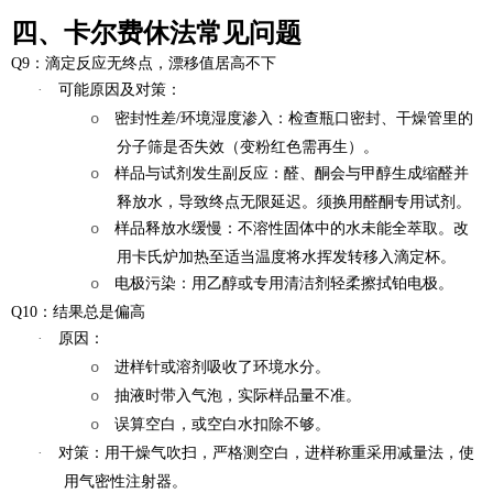
四、卡尔费休法常见问题
Q9：滴定反应无终点，漂移值居高不下
·
可能原因及对策
：
o
密封性差/环境湿度渗入
：检查瓶口密封、干燥管里的
分子筛是否失效（变粉红色需再生）。
o
样品与试剂发生副反应
：醛、酮会与甲醇生成缩醛并
释放水，导致终点无限延迟。须换用醛酮专用试剂。
o
样品释放水缓慢
：不溶性固体中的水未能全萃取。改
用卡氏炉加热至适当温度将水挥发转移入滴定杯。
o
电极污染
：用乙醇或专用清洁剂轻柔擦拭铂电极。
Q10：结果总是偏高
·
原因
：
o
进样针或溶剂吸收了环境水分。
o
抽液时带入气泡，实际样品量不准。
o
误算空白，或空白水扣除不够。
·
对策
：用干燥气吹扫，严格测空白，进样称重采用减量法，使
用气密性注射器。