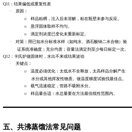
Q11：结果偏低或重复性差
·
原因
：
o
样品粘稠，注入后未溶解，粘在瓶壁未参与反应。
o
悬浮固体取样不均匀。
o
滴定剂浓度已变化未重新标定。
·
对策
：用已知水分标准水样（如纯水、酒石酸钠二水合物）验
证系统准确度；充分均质；容量法滴定剂至少每日标定一次。
Q12：卡氏炉做固体时，水出不来或结果波动
·
关键点
：
o
温度必须优化：太低水不全释放，太高样品分解产生
水分或其他挥发性物质。做温度梯度试验找最佳点。
o
载气流速稳定，管路不吸附水分。
o
样品量合适：水总量要在方法最佳线性范围内。
五、共沸蒸馏法常见问题