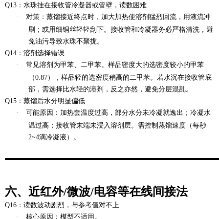
Q13：水珠挂在接收管冷凝器或管壁，读数困难
·
对策
：蒸馏接近终点时，加大加热使溶剂猛烈回流，用液流冲
刷；或用细铜丝轻轻刮下。接收管和冷凝器务必严格清洗，避
免油污导致水珠不聚拢。
Q14：溶剂选择错误
·
常见溶剂为甲苯、二甲苯。样品密度大的选密度较小的甲苯
（0.87），样品轻的选密度稍高的二甲苯。若水沉在接收管底
部，需选择比水轻的溶剂，反之亦然，避免分层混乱。
Q15：蒸馏后水分明显偏低
·
可能原因
：加热套温度过高，部分水分未冷凝就逸出；冷凝水
温过高；接收管末端未浸入溶剂层。需控制蒸馏速度（每秒
2~4滴冷凝液）。
六、近红外/微波/电容等在线间接法
Q16：读数波动剧烈，与参考值对不上
·
核心原因
：模型不适用。