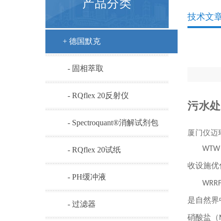
产品分类
技术文
+ 德国默克
- 固相萃取
- RQflex 20反射仪
- Spectroquant®消解试剂包
厦门仪迈
WT
- RQflex 20试纸
收设施优
- PH缓冲液
WR
是自然界中
- 过滤器
硝酸盐（