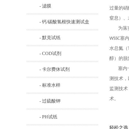
- 滤膜
过量的硝
窒息）、
- 钙/碳酸氢根快速测试盒
为落
- 默克试纸
WSSC
水总氮（T
- COD试剂
醇）的脱
塞内
- 卡尔费休试剂
测技术，
- 标准水样
监测技术，
术。
- 过硫酸钾
- PH试纸
轻松之选