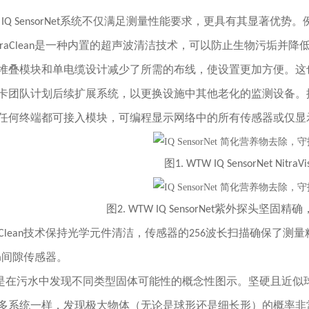
 IQ SensorNet系统不仅满足测量性能要求，更具有其显著优势。例如
ltraClean是一种内置的超声波清洁技术，可以防止生物污垢
堆叠模块和单电缆设计减少了所需的布线，使设置更加方便。这
卡团队计划后续扩展系统，以更换设施中其他老化的监测设备。
任何终端都可接入模块，可编程显示网络中的所有传感器或仅显
图1. WTW IQ SensorNet Nitr
图2. WTW IQ SensorNet紫外探头坚
raClean技术保持光学元件清洁，传感器的256波长扫描确保了测
mm间隙传感器。
1 是在污水中发现不同类型固体可能性的概念性图示。坚硬且近
多系统一样，发现极大物体（无论是球形还是细长形）的概率非