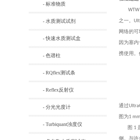
- 标准物质
WTW
- 水质测试试剂
之一。U
网络的可
- 快速水质测试盒
因为塞内
携使用。
- 色谱柱
- RQflex测试条
- Reflex反射仪
通过Ult
- 分光光度计
图为1 
- Turbiquant浊度仪
图 
侧。与许