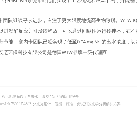
W IQ SensorNet系统帮助他们实现了工艺优化和成本节约，
团队继续寻求进步，专注于更大限度地提高生物除磷。WTW IQ Senso
促进发酵反应并引发磷释放。可以通过间歇性运行搅拌器，在不
分节能。塞内卡团队已经实现了低至0.04 mg N/L的出水浓度
仪迈环保科技有限公司是德国WTW品牌一级代理商
TW污泥界面仪：自来水厂混凝沉淀池的应用报告
hotoLab 7600 UV-VIS 分光光度计：智能、精准、免试剂的光学分析解决方案