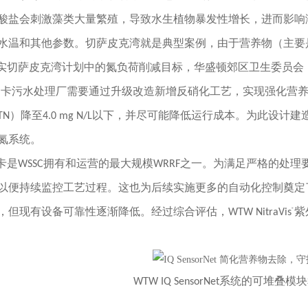
酸盐会刺激藻类大量繁殖，导致水生植物暴发性增长，进而影响
水温和其他参数。切萨皮克湾就是典型案例，由于营养物（主要
实切萨皮克湾计划中的氮负荷削减目标，华盛顿郊区卫生委员会（
塞内卡污水处理厂需要通过升级改造新增反硝化工艺，实现强化营养
N）降至4.0 mg N/L以下，并尽可能降低运行成本。为此设计建
氮系统。
卡是WSSC拥有和运营的最大规模WRRF之一。为满足严格的处
以便持续监控工艺过程。这也为后续实施更多的自动化控制奠定
但现有设备可靠性逐渐降低。经过综合评估，WTW NitraVis
紫
®
WTW IQ SensorNet系统的可堆