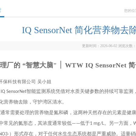
章
您的位
IQ SensorNet 简化营养
更新时间：2026-06-02 浏览次数
污水处理厂的 “智慧大脑" ׀ WTW
IQ SensorN
环保科技有限公司 吴小姐
W IQ SensorNet智能监测系统凭借对水质关键参数的持续可
化营养物去除，守护湾区清水。
RF通常需要处理的营养物是氮和磷，这两种天然存在的元素是健
常见的氮形态，其浓度通常较低——低于1 mg/L。另一方面，WR
NO3-）形式存在，对于任何水生生态系统都是严重威胁。适量