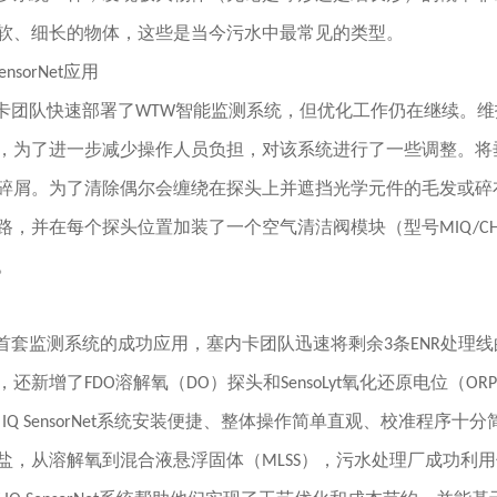
软、细长的物体，这些是当今污水中最常见的类型。
SensorNet应用
卡团队快速部署了WTW智能监测系统，但优化工作仍在继续。维护工作
，为了进一步减少操作人员负担，对该系统进行了一些调整。将
碎屑。为了清除偶尔会缠绕在探头上并遮挡光学元件的毛发或碎
路，并在每个探头位置加装了一个空气清洁阀模块（型号MIQ/C
。
套监测系统的成功应用，塞内卡团队迅速将剩余3条ENR处理线的硝酸盐探头更
还新增了FDO溶解氧（DO）探头和SensoLyt氧化还原电位（OR
W IQ SensorNet系统安装便捷、整体操作简单直观、校准程
盐，从溶解氧到混合液悬浮固体（MLSS），污水处理厂成功利