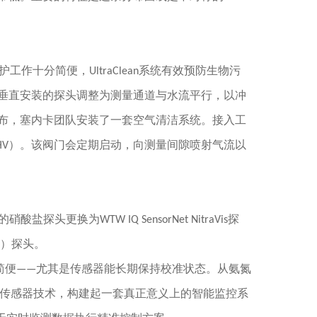
十分简便，UltraClean系统有效预防生物污
垂直安装的探头调整为测量通道与水流平行，以冲
布，塞内卡团队安装了一套空气清洁系统。接入工
HV）。该阀门会定期启动，向测量间隙喷射气流以
换为WTW IQ SensorNet NitraVis探
P）探头。
序十分简便——尤其是传感器能长期保持校准状态。从氨氮
用传感器技术，构建起一套真正意义上的智能监控系