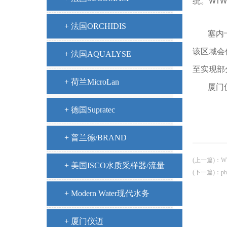
统。WT
+ 法国ORCHIDIS
塞内卡
该区域会
+ 法国AQUALYSE
至实现部
+ 荷兰MicroLan
厦门
+ 德国Supratec
+ 普兰德/BRAND
(上一篇)
：
W
+ 美国ISCO水质采样器/流量
(下一篇)
：
p
计
+ Modern Water现代水务
+ 厦门仪迈