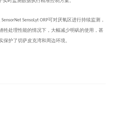
并能基于实时监测数据执行精准控制方案。
rNet SensoLyt ORP可对厌氧区进行持续监测，
牺牲处理性能的情况下，大幅减少明矾的使用，甚
，切实保护了切萨皮克湾和周边环境。