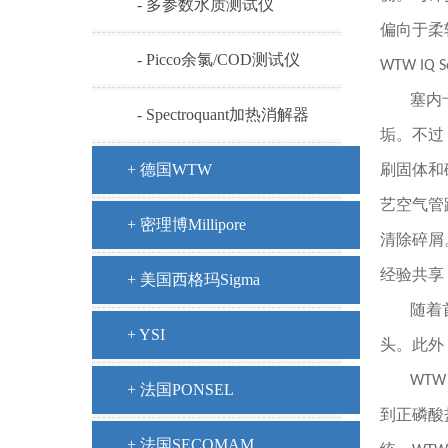
- 多参数水质测试仪
偏向于柔
- Picco余氯/COD测试仪
WTW IQ 
塞内
- Spectroquant加热消解器
垢。不过
+ 德国WTW
刷固体和
艺空气管
+ 密理博Millipore
清除碎屑
经验共享
+ 美国西格玛Sigma
随着首
+ YSI
头。此外，
WT
+ 法国PONSEL
到正磷酸
+ 法国SECOMAM