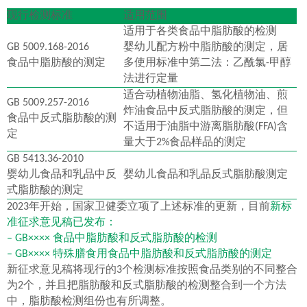
现行检测标准
适用范围
适用于各类食品中脂肪酸的检测
GB 5009.168-2016
婴幼儿配方粉中脂肪酸的测定，居
食品中脂肪酸的测定
多使用标准中第二法：乙酰氯-甲醇
法进行定量
适合动植物油脂、氢化植物油、煎
GB 5009.257-2016
炸油食品中反式脂肪酸的测定，但
食品中反式脂肪酸的测
不适用于油脂中游离脂肪酸(FFA)含
定
量大于2%食品样品的测定
GB 5413.36-2010
婴幼儿食品和乳品中反
婴幼儿食品和乳品反式脂肪酸测定
式脂肪酸的测定
2023年开始，国家卫健委立项了上述标准的更新，目前
新标
准征求意见稿已发布：
– GB×××× 食品中脂肪酸和反式脂肪酸的检测
– GB××××
特殊膳食用食品
中脂肪酸和反式脂肪酸的测定
新征求意见稿将现行的3个检测标准按照食品类别的不同整合
为2个，并且把脂肪酸和反式脂肪酸的检测整合到一个方法
中，脂肪酸检测组份也有所调整。