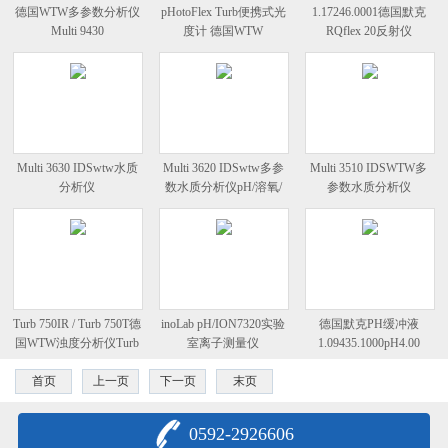
德国WTW多参数分析仪
pHotoFlex Turb便携式光
1.17246.0001德国默克
Multi 9430
度计 德国WTW
RQflex 20反射仪
Multi 3630 IDSwtw水质
Multi 3620 IDSwtw多参
Multi 3510 IDSWTW多
分析仪
数水质分析仪pH/溶氧/
参数水质分析仪
电导/盐度
Turb 750IR / Turb 750T德
inoLab pH/ION7320实验
德国默克PH缓冲液
国WTW浊度分析仪Turb
室离子测量仪
1.09435.1000pH4.00
750
首页
上一页
下一页
末页
0592-2926606