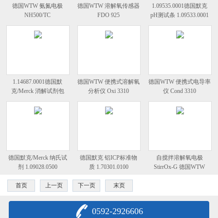
德国WTW 氨氮电极
德国WTW 溶解氧传感器
1.09535.0001德国默克
NH500/TC
FDO 925
pH测试条 1.09533.0001
1.14687.0001德国默
德国WTW 便携式溶解氧
德国WTW 便携式电导率
克/Merck 消解试剂包
分析仪 Oxi 3310
仪 Cond 3310
Crack Set 10
德国默克/Merck 纳氏试
德国默克 铝ICP标准物
自搅拌溶解氧电极
剂 1.09028.0500
质 1.70301.0100
StirrOx-G 德国WTW
首页
上一页
下一页
末页
0592-2926606