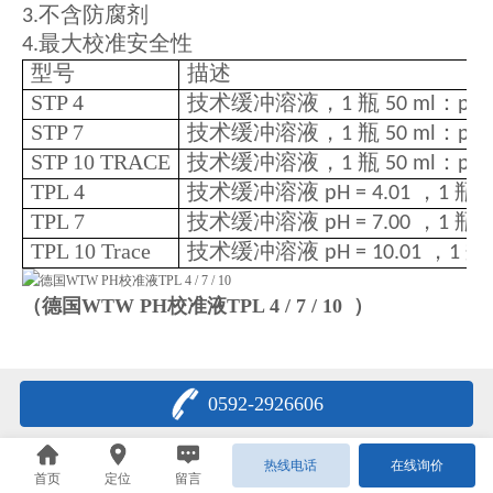
不含防腐剂
3.
最大校准安全性
4.
型号
描述
STP 4
技术缓冲溶液，
瓶
：
1
50 ml
pH
STP 7
技术缓冲溶液，
瓶
：
1
50 ml
pH
STP 10 TRACE
技术缓冲溶液，
瓶
：
1
50 ml
pH
TPL 4
技术缓冲溶液
，
瓶
pH = 4.01
1
2
TPL 7
技术缓冲溶液
，
瓶
pH = 7.00
1
2
TPL 10 Trace
技术缓冲溶液
，
瓶
pH = 10.01
1
（
德国WTW PH校准液TPL 4 / 7 / 10
）
0592-2926606
热线电话
在线询价
首页
定位
留言