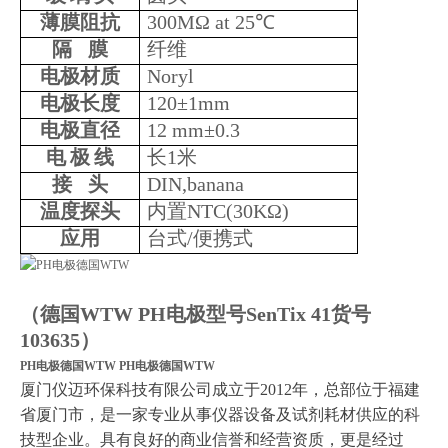
薄膜阻抗
300MΩ at 25℃
隔
膜
纤维
电极材质
Noryl
电极长度
120±1mm
电极直径
12 mm±0.3
电
极
线
长1米
接
头
DIN,banana
温度探头
内置NTC(30KΩ)
应用
台式/便携式
（
德国WTW PH电极型号SenTix 41货号
103635
）
PH电极德国WTW
PH电极德国WTW
厦门仪迈环保科技有限公司成立于
2012年，总部位于福建
省厦门市，是一家专业从事仪器设备及试剂耗材供应的科
技型企业。具有良好的商业信誉和经营资质，更是经过