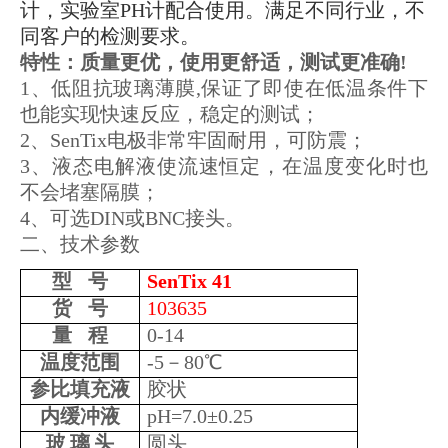
计，实验室PH计配合使用。满足不同行业，不
同客户的检测要求。
特性：质量更优，使用更舒适，测试更
准
确!
1、低阻抗玻璃薄膜,保证了即使在低温条件下
也能实现快速反应，稳定的测试；
2、SenTix电极非常牢固耐用，可防震；
3、液态电解液使流速恒定，在温度变化时也
不会堵塞隔膜；
4、可选DIN或BNC接头。
二、技术参数
型
号
SenTix 41
货
号
103635
量
程
0-14
温度范围
-5－80℃
参比填充液
胶状
内缓冲液
pH=7.0±0.25
玻
璃
头
圆头