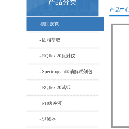
产品分类
产品中
+ 德国默克
- 固相萃取
- RQflex 20反射仪
- Spectroquant®消解试剂包
- RQflex 20试纸
- PH缓冲液
- 过滤器