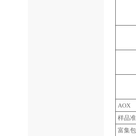
AOX
样品准
富集包