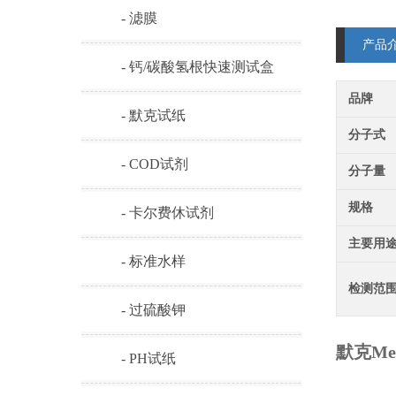
- 滤膜
产品
- 钙/碳酸氢根快速测试盒
品牌
- 默克试纸
分子式
- COD试剂
分子量
规格
- 卡尔费休试剂
主要用
- 标准水样
检测范
- 过硫酸钾
默克Me
- PH试纸