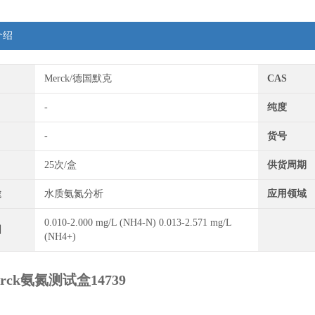
介绍
Merck/德国默克
CAS
-
纯度
-
货号
25次/盒
供货周期
途
水质氨氮分析
应用领域
0.010-2.000 mg/L (NH4-N) 0.013-2.571 mg/L
围
(NH4+)
rck氨氮测试盒14739