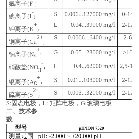
氟离子(F
)
-
S
0.006...127000 mg/l
0-14
碘离子(I
)
+
L
0.04...39000 mg/l
2-12
钾离子(K
)
2+
S
0.0006...6400 mg/l
2-6
铜离子(Cu
)
+
G
0.05...23000 mg/l
>10
钠离子(Na
)
-
L
0.4...62000 mg/l
2,5-11
硝酸盐(NO
)
3
+
S
0.01...108000 mg/l
2-12
银离子(Ag
)
2-
S
0.003...32000 mg/l
2-12
硫离子(S
)
S:固态电极，L: 矩阵电极，G:玻璃电极
二、
技术参
数
型号
pH/ION 7320
测量范围
pH: -2.000 ~ +20.000 pH