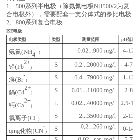
1、500系列半电极（除氨氮电极NH500/2为复
合电极外），需要配套一支分体式的参比电极
2、800系列复合电极
ISE电极
电极类型
类型
测量范围
pH范围
+
0.02...900 mg/l
4-12
氨氮(NH
)
4
2+
S
0.2...20000 mg/l
4-7
铅(Pb
)
-
S
0.4...79000 mg/l
1-12
溴(Br
)
2+
S
0.01...11000 mg/l
2-8
鎘(Cd
)
2+
L
0.02...40000 mg/l
2.5-11
钙(Ca
)
-
S
2...35000 mg/l
2-12
氯离子(CI
)
-
0,2...260 mg/l
S
0-14
qing化物(CN
)
-
S
0.02...sat. mg/l
5-7