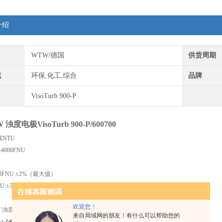
介绍
WTW/德国
供货周期
域
环保,化工,综合
品牌
VisoTurb 900-P
浊度电极VisoTurb 900-P/600700
或NTU
000FNU
:0.3FNU ±2%（最大值）
NU:±5%
欢迎您！
来自局域网的朋友！有什么可以帮助您的