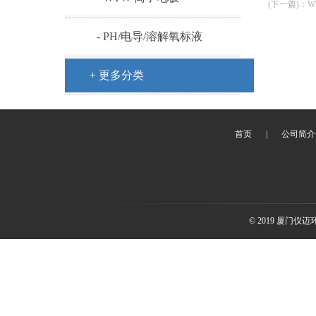
(下一篇)
：
W
- PH/电导/溶解氧标液
+ 更多分类
首页
|
公司简介
© 2019 厦门仪迈