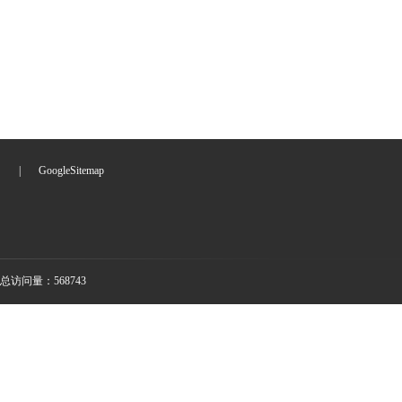
们
|
GoogleSitemap
总访问量：568743