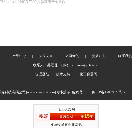
TW inoLab pH/ION 7320 实验室离子测量仪
|
产品中心
|
技术文章
|
公司新闻
|
资质证书
|
联系我
联系人：吴经理 邮箱：xmyimai@163.com
管理登陆
技术支持：
化工仪器网
环保科技有限公司(www.xmymhb.com) 版权所有 备案号：
闽ICP备12024077号-2
化工仪器网
15
高级会员
第
年
推荐收藏该企业网站