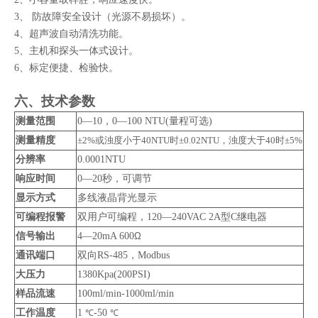
3、
防故障安全设计（光源不易损坏）
。
4、
超声波自动清洗功能
。
5、
主机和探头一体式设计
。
6、
标定便捷、检验快
。
六、技术参数
测量范围
0—10，0—100 NTU(量程可选)
测量精度
±2%或浊度小于40NTU时±0.02NTU，浊度大于40时±5%
分辨率
0.0001NTU
响应时间
0—20秒，可调节
显示方式
多线液晶背光显示
可编程报警
双用户可编程，120—240VAC 2A型C继电器
信号输出
4—20mA 600
Ω
通讯端口
双向RS-485，Modbus
大压力
1380K
p
a(200PSI)
样品流速
100ml/min-1000ml/min
工作温度
1
-50
℃
℃