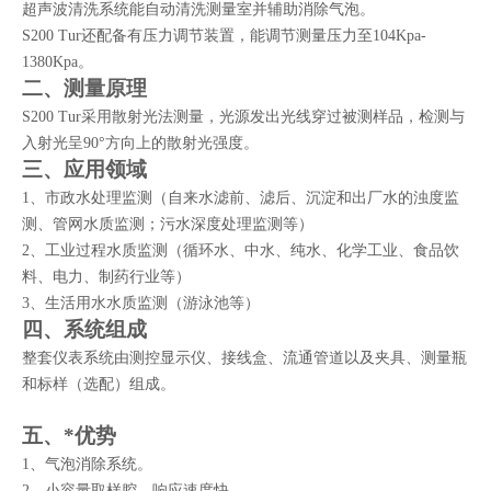
超声波清洗系统能自动清洗测量室并辅助消除气泡。
S200 Tur还配备有压力调节装置，能调节测量压力至104Kp
a-
1380Kp
a。
二、测量原理
S200 Tur采用散射光法测量，光源发出光线穿过被测样品，检测与
入射光呈90°方向上的散射光强度。
三、应用领域
1、
市政水处理监测（自来水滤前、滤后、沉淀和出厂水的浊度监
测、管网水质监测；污水深度处理监测等）
2、
工业过程水质监测（循环水、中水、纯水、化学工业、食品饮
料、电力、制药行业等）
3、
生活用水水质监测（游泳池等）
四、系统组成
整套仪表系统由测控显示仪、接线盒、流通管道以及夹具、测量瓶
和标样（选配）组成。
五、*优势
1、
气泡消除系统
。
2、
小容量取样腔，响应速度快
。