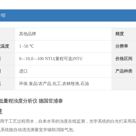
介绍
其他品牌
精度
境温度
1 -50 ℃
分辨率
围
0—10,0—100 NTU(量程可选)NTU
价格区间
别
进口
产品种类
域
环保,食品/农产品,化工,农林牧渔,石油
Tur低量程浊度分析仪 德国世浦泰
述
Tur可用于工艺过程用水，自来水等的浊度在线监测，光学系统的白光灯采用
洗系统能自动清洗测量室并辅助消除气泡。