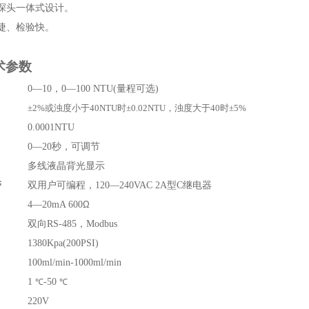
探头一体式设计
。
捷、检验快
。
术参数
0—10，0—100 NTU(量程可选)
±2%或浊度小于40NTU时±0.02NTU，浊度大于40时±5%
0.0001NTU
0—20秒，可调节
多线液晶背光显示
警
双用户可编程，120—240VAC 2A型C继电器
4—20mA 600
Ω
双向RS-485，Modbus
1380K
p
a(200PSI)
100ml/min-1000ml/min
1
-50
℃
℃
220V