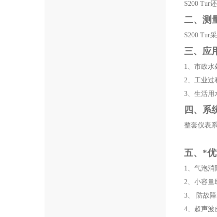
S200 T
二、测
S200 
三、应
1、
市政水
2、
工业过
3、
生活用
四、系
整套仪表
五、*
1、
气泡消
2、
小容量
3、
防故障
4、
超声波