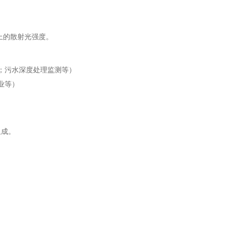
向上的散射光强度。
；污水深度处理监测等）
业等）
组成。