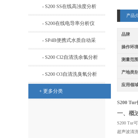
析仪
- S200 SS在线高浊度分析
产品
仪
- S200在线电导率分析仪
品牌
- SP4B便携式水质自动采
操作环
样器
- S200 Cl2自清洗余氯分析
测量范
仪
产地类
- S200 O3自清洗臭氧分析
应用领
仪
+ 更多分类
S200 
一、
概
S
200 
超声波清