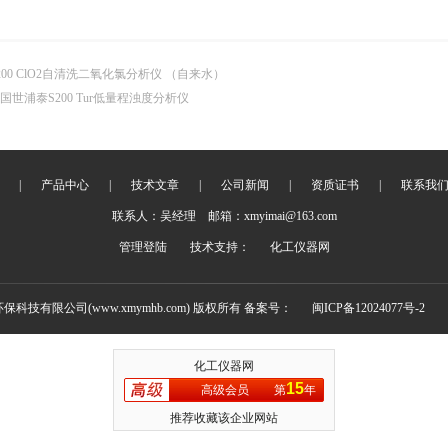
200 ClO2自清洗二氧化氯分析仪 （自来水）
国世浦泰S200 Tur低量程浊度分析仪
|
产品中心
|
技术文章
|
公司新闻
|
资质证书
|
联系我
联系人：吴经理 邮箱：xmyimai@163.com
管理登陆
技术支持：
化工仪器网
环保科技有限公司(www.xmymhb.com) 版权所有 备案号：
闽ICP备12024077号-2
化工仪器网
15
高级会员
第
年
推荐收藏该企业网站