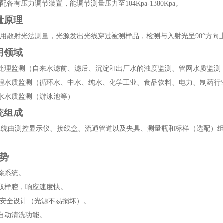
ur还配备有压力调节装置，能调节测量压力至104Kp
a-1380Kp
a。
量原理
Tur采用散射光法测量，光源发出光线穿过被测样品，检测与入射光呈90°方
用领域
处理监测（自来水滤前、滤后、沉淀和出厂水的浊度监测、管网水质监测
程水质监测（循环水、中水、纯水、化学工业、食品饮料、电力、制药行
水水质监测（游泳池等）
统组成
系统由测控显示仪、接线盒、流通管道以及夹具、测量瓶和标样（选配）
优势
除系统
。
取样腔，响应速度快
。
安全设计（光源不易损坏）
。
自动清洗功能
。