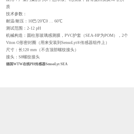
质
技术参数：
耐温
/耐压
：
10巴/20℃0 … 60℃
测试范围
：
2
-
12 pH
机械构造
：
圆柱形玻璃感测膜，
PVC护套（SEA-HP为POM），2个
Viton O形密封圈（用来安装到SensoLyt®传感器组件上）
尺寸
：
长
120 mm（不含顶部螺纹接头）
接头
：
S8螺纹接头
德国WTW在线PH传感器SensoLyt SEA