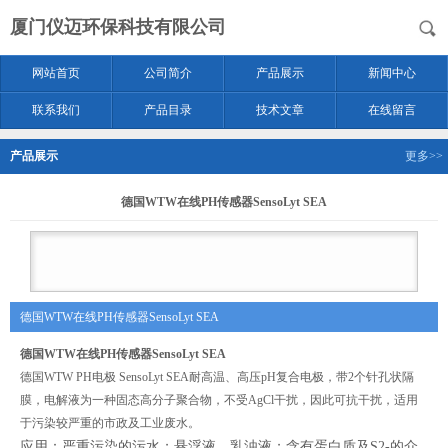
厦门仪迈环保科技有限公司
网站首页
公司简介
产品展示
新闻中心
联系我们
产品目录
技术文章
在线留言
产品展示
更多>>
德国WTW在线PH传感器SensoLyt SEA
德国WTW在线PH传感器SensoLyt SEA
德国WTW在线PH传感器SensoLyt SEA
德国WTW
P
H电极 SensoLyt SEA耐高温、高压pH复合电极，带2个针孔状隔
膜，电解液为一种固态高分子聚合物，不受AgCl干扰，因此可抗干扰，适用
于污染较严重的市政及工业废水。
应用：
严重污染的污水
；
悬浮液
、
乳浊液
；
含有蛋白质及
S2-的介