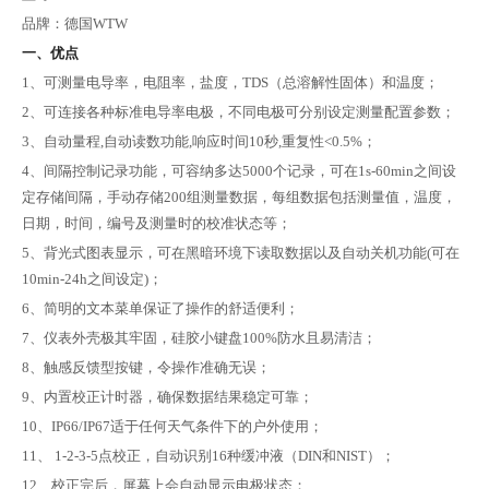
品牌：德国
WTW
一、优点
1、可测量电导率，电阻率，盐度，TDS（总溶解性固体）和温度；
2、可连接各种标准电导率电极，不同电极可分别设定测量配置参数；
3、自动量程,自动读数功能,响应时间10秒,重复性<0.5%；
4、间隔控制记录功能，可容纳多达5000个记录，可在1s-60min之间设
定存储间隔，手动存储200组测量数据，每组数据包括测量值，温度，
日期，时间，编号及测量时的校准状态等；
5、背光式图表显示，可在黑暗环境下读取数据以及自动关机功能(可在
10min-24h之间设定)；
6、简明的文本菜单保证了操作的舒适便利；
7、仪表外壳极其牢固，硅胶小键盘100%防水且易清洁；
8、触感反馈型按键，令操作准确无误；
9、内置校正计时器，确保数据结果稳定可靠；
10、IP66/IP67适于任何天气条件下的户外使用；
11、 1-2-3-5点校正，自动识别16种缓冲液（DIN和NIST）；
12、校正完后，屏幕上会自动显示电极状态；