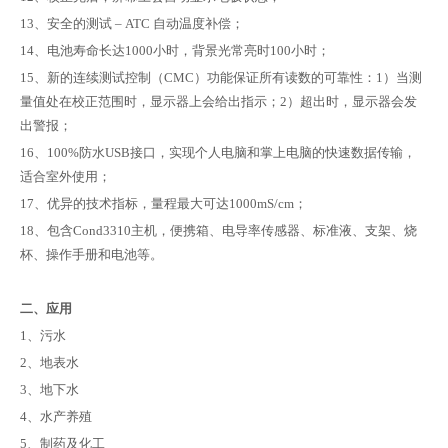
13、安全的测试 – ATC 自动温度补偿；
14、电池寿命长达1000小时，背景光常亮时100小时；
15、新的连续测试控制（CMC）功能保证所有读数的可靠性：1）当测
量值处在校正范围时，显示器上会给出指示；2）超出时，显示器会发
出警报；
16、100%防水USB接口，实现个人电脑和掌上电脑的快速数据传输，
适合室外使用；
17、优异的技术指标，量程最大可达1000mS/cm；
18、包含Cond3310主机，便携箱、电导率传感器、标准液、支架、烧
杯、操作手册和电池等。
二、应用
1、污水
2、地表水
3、地下水
4、水产养殖
5、制药及化工