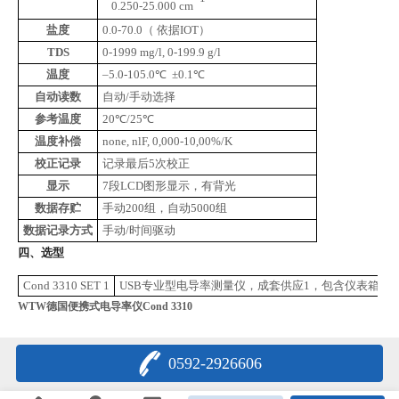
0.250-25.000 cm
盐度
0.0-70.0（ 依据IOT）
TDS
0-1999 mg/l, 0-199.9 g/l
温度
–5.0-105.0℃ ±0.1℃
自动读数
自动
/手动选择
参考温度
20℃/25℃
温度补偿
none, nlF, 0,000-10,00%/K
校正记录
记录最后
5次校正
显示
7段LCD图形显示，有背光
数据存贮
手动
200组，自动5000组
数据记录方式
手动
/时间驱动
四、选型
Cond 3310 SET 1
USB专业型电导率测量仪，成套供应1，包含仪表箱、4极式电
WTW德国便携式电导率仪Cond 3310
0592-2926606