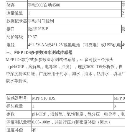
储存
手动500/自动4500
手动5
测量通道
1
2
数据记录器
手动/时间控制
接口
微型USB-B
微型
防护等级
IP 67
电源
4*1.5V AA或4*1.2V镍氢电池（可充电）或USB供电
4*1
三、MPP IDS多参数深水测试传感器
MPP IDS数字式多参数深水测试传感器，zui多可接三个探头
（pH/ORP，溶解氧，电导率，浊度），连接3630 IDS分析仪，自
带深度测试功能，广泛应用于污水，湖水，海水，钻井水，填埋厂
废水等测试。
传感器型号
MPP 910 IDS
MPP 930 
探头数量
1
3
参数
pH/ORP，溶解氧，氧饱和度，氧分压，电导率，电阻
深度测试量程
0.05-100m，并进行压力和密度补偿（海水）
温度补偿
有