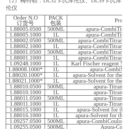
（2）梅特勒：DL32卡氏库伦仪、DL39卡氏库
伦仪
Order N.O
PACK
Produ
订货号
包装
1.88005.0500
500ML
apura-CombiTitra
1.88005.1000
1L
apura-CombiTitra
1.88002.0500
500ML
apura-CombiTitrant 2
1.88002.1000
1L
apura-CombiTitrant 2
1.88001.0500
500ML
apura-CombiTitrant 2
1.88001.1000
1L
apura-CombiTitrant 2
1.09248.1000
1L
Karl Fischer reagent 5 
1.88008.1000*
1L
apura-CombiSolv
1.88020.1000*
1L
apura-Solvent for the o
1.88021.1000*
1L
apura-Solvent for the o
1.88010.0500
500ML
apura-Titrant 
1.88010.1000
1L
apura-Titrant 
1.88011.0500
500ML
apura-Titrant 
1.88011.1000
1L
apura-Titrant 
1.88015.1000
1L
apura-Solvent for the
1.88016.1000
1L
apura-Solvent for the 
1.09257.0500
500ML
apura-CombiCoulomat f
1.09255.0500
500ML
Apura-Comb