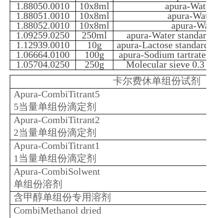
1.88050.0010
10x8ml
apura-Water 
1.88051.0010
10x8ml
apura-Water
1.88052.0010
10x8ml
apura-Wate
1.09259.0250
250ml
apura-Water standard 
1.12939.0010
10g
apura-Lactose standard 5
1.06664.0100
100g
apura-Sodium tartrate di
1.05704.0250
250g
Molecular sieve 0.3 
卡尔费休单组份试剂
Apura-CombiTitrant5
5当量单组份滴定剂
Apura-CombiTitrant2
2当量单组份滴定剂
Apura-CombiTitrant1
1当量单组份滴定剂
Apura-CombiSolwent
单组份溶剂
含甲醇单组份专用溶剂
CombiMethanol dried