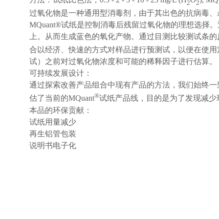
方法：试纸比色法，0.5 - 2 - 5 - 10 - 25 mg/L (H
O
), MQ
2
2
过氧化物是一种通用型消毒剂，由于其出色的抗病毒、
MQuant®试纸是控制消毒后残留过氧化物的理想选
上。从而生成蓝色的氧化产物。通过目测比较测试条的
合以经济、快速的方式对样品进行预测试，以便在使用定量方法（
试）之前对过氧化物浓度和可能的稀释因子进行估算。
可持续发展设计：
通过探索改善产品组合中现有产品的方法，我们始终一
®
估了当前的MQuant
试纸产品线，目的是为了发现减少
本品的环保贡献：
试纸用量减少
再生铝管包装
说明书电子化