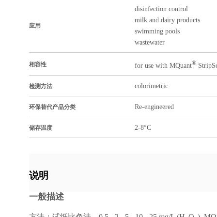
disinfection control
milk and dairy products
应用
swimming pools
wastewater
®
相容性
for use with MQuant
StripS
colorimetric
检测方法
Re-engineered
环保替代产品分类
2-8°C
储存温度
说明
一般描述