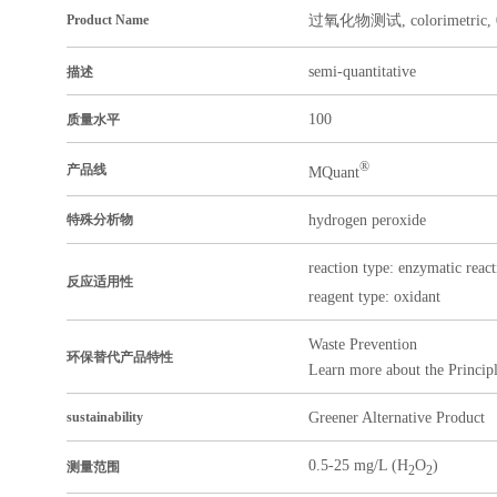
过氧化物测试, colorimetric, 0
Product Name
semi-quantitative
描述
100
质量水平
®
产品线
MQuant
hydrogen peroxide
特殊分析物
reaction type: enzymatic react
反应适用性
reagent type: oxidant
Waste Prevention
环保替代产品特性
Learn more about the Princip
Greener Alternative Product
sustainability
0.5-25 mg/L (H
O
)
测量范围
2
2