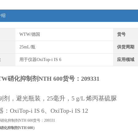
介绍
WTW/德国
货号
25mL/瓶
供货周期
途
用于仪器OxiTop-i IS 6
应用领域
W硝化抑制剂NTH 600货号：209331
剂，避光瓶装，25毫升，5 g/L 烯丙基硫脲
xiTop-i IS 6、OxiTop-i IS 12
硝化抑制剂NTH 600）