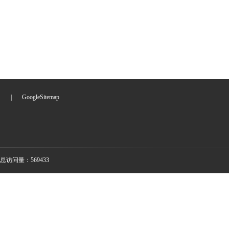
们
|
GoogleSitemap
总访问量：569433