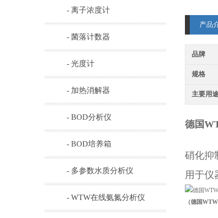
- 离子浓度计
产品
- 菌落计数器
品牌
- 光度计
规格
- 加热消解器
主要用
- BOD分析仪
德国WT
- BOD培养箱
硝化抑制
- 多参数水质分析仪
用于仪器：O
- WTW在线氨氮分析仪
（德国WTW