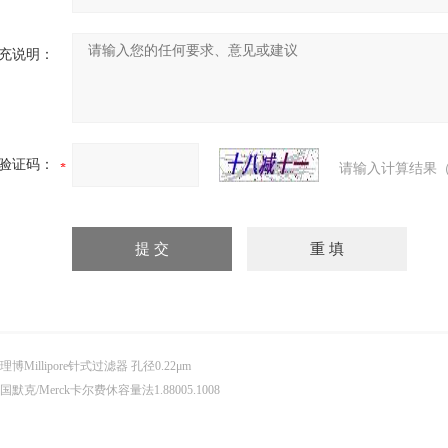
充说明：
验证码：
请输入计算结果（
理博Millipore针式过滤器 孔径0.22μm
国默克/Merck卡尔费休容量法1.88005.1008