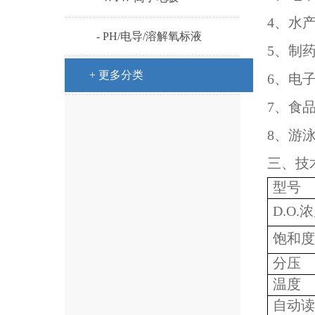
4、水
- PH/电导/溶解氧标液
5、制
+ 更多分类
6、电
7、食
8、游
三、技
型号
D.O.
饱和度
分压
温度
自动读