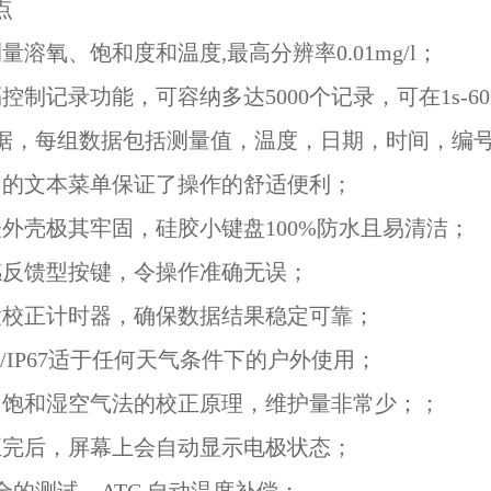
点
量溶氧、饱和度和温度,最高分辨率0.01mg/l；
控制记录功能，可容纳多达5000个记录，可在1s-6
据，每组数据包括测量值，温度，日期，时间，编
明的文本菜单保证了操作的舒适便利；
表外壳极其牢固，硅胶小键盘100%防水且易清洁；
感反馈型按键，令操作准确无误；
置校正计时器，确保数据结果稳定可靠；
66/IP67适于任何天气条件下的户外使用；
用饱和湿空气法的校正原理，维护量非常少；；
正完后，屏幕上会自动显示电极状态；