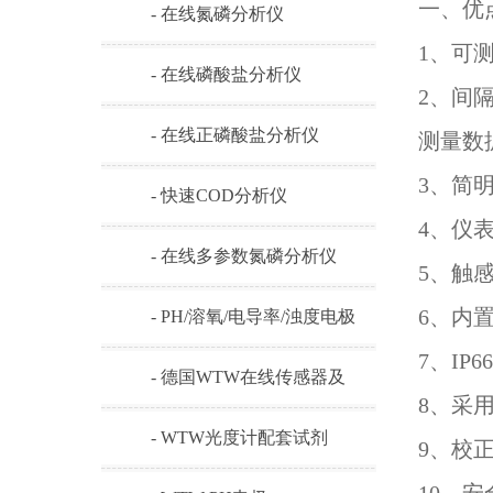
一、优
- 在线氮磷分析仪
1、可测
- 在线磷酸盐分析仪
2、间隔
- 在线正磷酸盐分析仪
测量数
3、简
- 快速COD分析仪
4、仪
- 在线多参数氮磷分析仪
5、触
6、内
- PH/溶氧/电导率/浊度电极
7、IP
- 德国WTW在线传感器及
8、采
耗材
- WTW光度计配套试剂
9、校