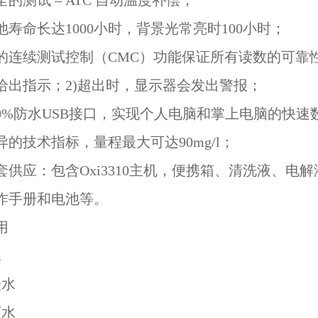
全的测试 – ATC 自动温度补偿；
池寿命长达1000小时，背景光常亮时100小时；
新的连续测试控制（CMC）功能保证所有读数的可靠
给出指示；2)超出时，显示器会发出警报；
100%防水USB接口，实现个人电脑和掌上电脑的快
异的技术指标，量程最大可达90mg/l；
成套供应：包含Oxi3310主机，便携箱、清洗液、
作手册和电池等。
用
水
表水
下水