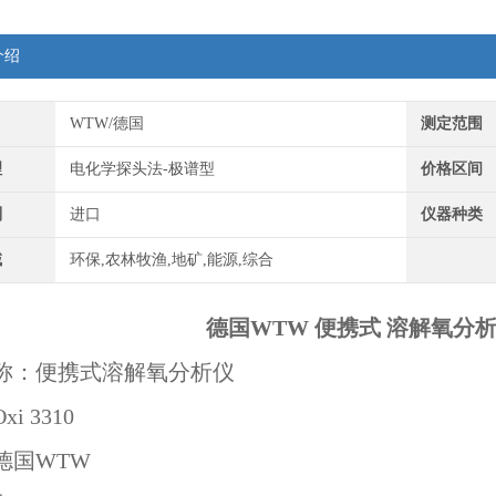
介绍
WTW/德国
测定范围
理
电化学探头法-极谱型
价格区间
别
进口
仪器种类
域
环保,农林牧渔,地矿,能源,综合
德国WTW 便携式 溶解氧分析仪 
称：便携式溶解氧分析仪
i 3310
德国WTW