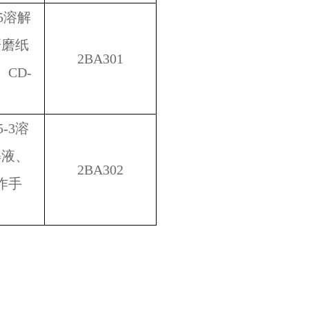
5溶解
研磨纸
2BA301
CD-
-3溶
解液、
2BA302
作手