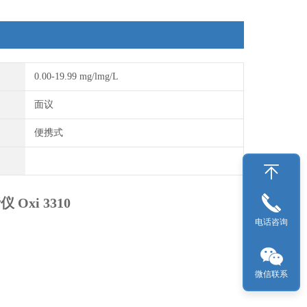
2、成套供应：包含Oxi3310主机，便携箱、清洗液、电
解液、可更换膜头、研磨薄片、支架、烧杯、操作手册
和电池等。
0.00-19.99 mg/lmg/L
面议
便携式
Oxi 3310
电话咨询
微信联系