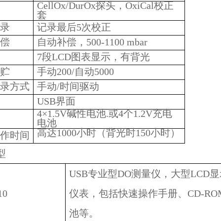
CellOx/DurOx探头，OxiCal校正
套
录
记录最后5次校正
偿
自动补偿，500
-1100 mbar
7段LCD图表显示，有背光
贮
手动200/自动5000
录方式
手动/时间驱动
USB界面
4×1.5V碱性电池.或4个1.2V充电
电池
高达1000小时（背光时150小时）
作时间
型
USB专业型DO测量仪，大型LCD
10
仪表，包括快速操作手册、CD-RO
池等。