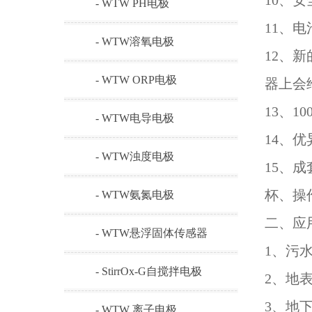
10、安
- WTW PH电极
11、电
- WTW溶氧电极
12、
- WTW ORP电极
器上会
13、
- WTW电导电极
14、优
- WTW浊度电极
15、
杯、操
- WTW氨氮电极
二、应
- WTW悬浮固体传感器
1、污
- StirrOx-G自搅拌电极
2、地
3、地
- WTW 离子电极