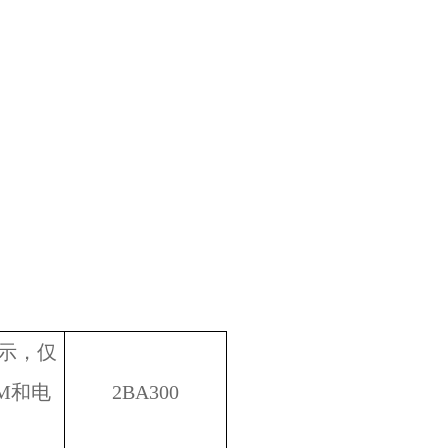
显示，仅
M和电
2BA300