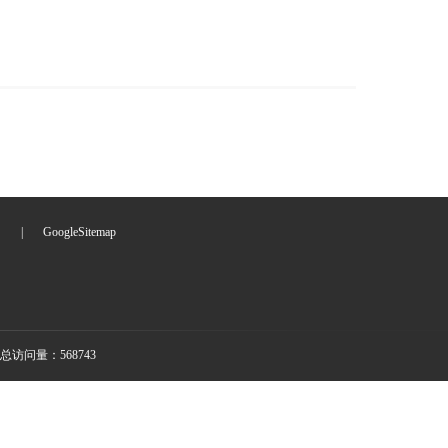
们
|
GoogleSitemap
总访问量：568743