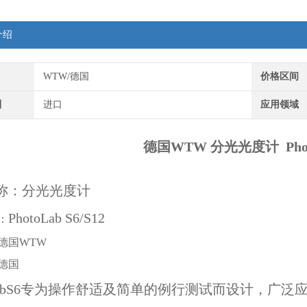
介绍
WTW/德国
价格区间
别
进口
应用领域
德国WTW 分光光度计 Photo
称：分光光度计
PhotoLab S6/S12
：
德国WTW
德国
toLabS6专为操作舒适及简单的例行测试而设计，