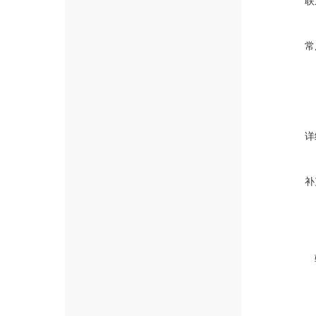
联
常
详
补