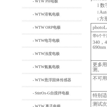
- WTW PH电极
l
数
Au
l
- WTW溶氧电极
方
l
photoL
- WTW ORP电极
带6个
- WTW电导电极
340，
690nm
- WTW浊度电极
更多用
- WTW氨氮电极
测。
不可用
- WTW悬浮固体传感器
- StirrOx-G自搅拌电极
特别适
测试次
- WTW 离子电极