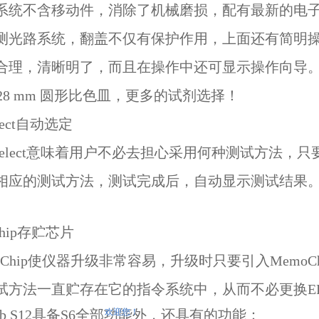
系统不含移动件，消除了机械磨损，配有最新的电
测光路系统，翻盖不仅有保护作用，上面还有简明操
合理，清晰明了，而且在操作中还可显示操作向导
28 mm
圆形比色皿，更多的试剂选择！
elect自动选定
oSelect意味着用户不必去担心采用何种测试方法，
相应的测试方法，测试完成后，自动显示测试结果
Chip存贮芯片
Chip使仪器升级非常容易，升级时只要引入MemoChip
试方法一直贮存在它的指令系统中，从而不必更换EP
oLab S12具备S6全部功能外，还具有的功能：
欢迎您！