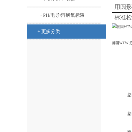
用圆形
- PH/电导/溶解氧标液
标准检
+ 更多分类
德国WTW 分光
您
您