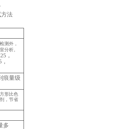
号
试方法
规检测外，
室分析。
525，
65，
到痕量级
m的方形比色
剂，节省
量多