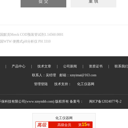
国默克Merck COD预装管试剂1.14560.0001
国WTW 便携式pH分析仪 PH 3310
|
产品中心
|
技术文章
|
公司新闻
|
资质证书
|
联系我
联系人：吴经理 邮箱：xmyimai@163.com
管理登陆
技术支持：
化工仪器网
环保科技有限公司(www.xmymhb.com) 版权所有 备案号：
闽ICP备12024077号-2
化工仪器网
15
高级会员
第
年