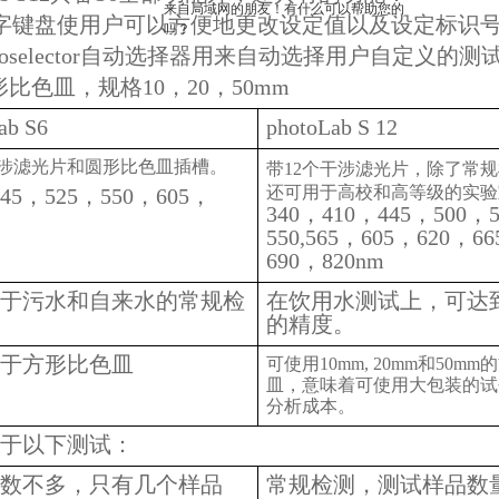
来自局域网的朋友！有什么可以帮助您的
字键盘使用户可以方便地更改设定值以及设定标识
吗？
toselector自动选择器用来自动选择用户自定义的测
形比色皿，规格10，20，50mm
ab S6
photoLab S 12
干涉滤光片和圆形比色皿插槽。
带12个干涉滤光片，除了常
还可用于高校和高等级的实验
445，525，550，605，
340，410，445，500，
550,565，605，620，6
690，820nm
于污水和自来水的常规检
在饮用水测试上，可达
的精度。
于方形比色皿
可使用10mm, 20mm和50m
皿，意味着可使用大包装的试
分析成本。
于以下测试：
数不多，只有几个样品
常规检测，测试样品数