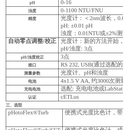
0-16
pH
0-1100 NTU/FNU
浊度
光度计：＜2nm波长，0.00
精度
pH: ±0.01 pH
浊度：0.01NTU或±2%测试
自动零点调整/校正
光度计：新的方法开始，LabSt
pH/浊度: 3点
3点
pH/浊度校正
RS 232, USB(通过选配的LabS
接口
光度计、pH和浊度
测量参数
4x1.5 V AA, 约3000次测量
电池
选配: 充电电池或LabStat
充电电池
cETLus
认证
三、选型
pHotoFlex®Turb
便携式光度比色计，带pH和浊度测
pHotoFlex®Turb/SET
便携式光度比色计，成套供应，