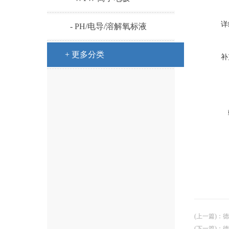
详
- PH/电导/溶解氧标液
+ 更多分类
补
(上一篇)
：
德
(下一篇)
：
德