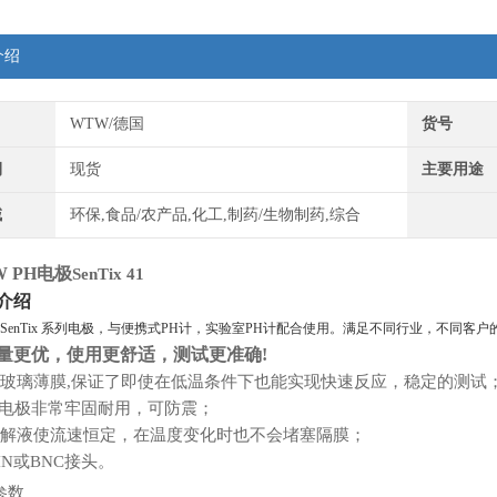
介绍
WTW/德国
货号
期
现货
主要用途
域
环保,食品/农产品,化工,制药/生物制药,综合
W PH电极
SenTix
4
1
介绍
SenTix 系列电极
，
与便携式
PH计，实验室PH计配合使用。满足不同行业，不同客户
量更优，使用更舒适，测试更
准
确
!
玻璃薄膜
,保证了即使在低温条件下也能实现快速反应
，
稳定的测试
Tix电极非常牢固耐用
，
可防震
；
解液使流速恒定
，
在温度变化时也不会堵塞隔膜
；
IN或BNC接头
。
参数