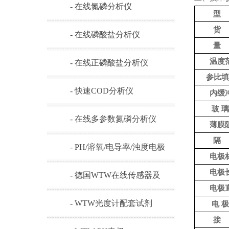
- 在线氮磷分析仪
型
货
- 在线磷酸盐分析仪
量
温度
- 在线正磷酸盐分析仪
参比填
- 快速COD分析仪
内缓
玻
璃
- 在线多参数氮磷分析仪
薄膜
隔
- PH/溶氧/电导率/浊度电极
电极
电极
- 德国WTW在线传感器及
电极
耗材
- WTW光度计配套试剂
电
极
接