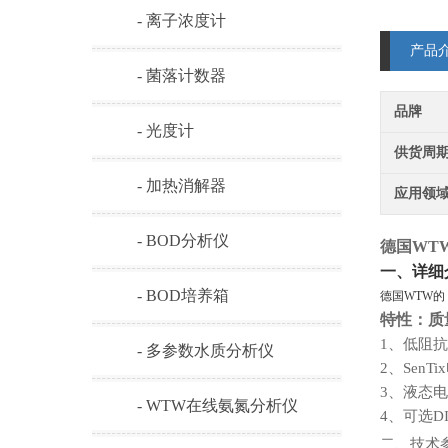
- 离子浓度计
产品
- 菌落计数器
品牌
- 光度计
供货周
- 加热消解器
应用领
- BOD分析仪
德国
WT
一、详细
- BOD培养箱
德国
WTW
的
特性：质
1、
低阻抗
- 多参数水质分析仪
2、
Sen
3、
液态电
- WTW在线氨氮分析仪
4、
可选
D
二、技术