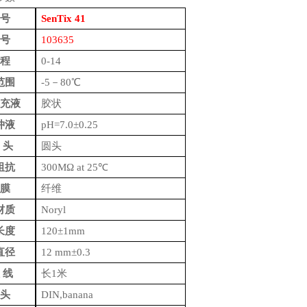
号
SenTix 41
号
1036
3
5
程
0-14
范围
-5－80℃
充液
胶状
冲液
pH=7.0±0.25
头
圆头
阻抗
300MΩ at 25℃
膜
纤维
材质
Noryl
长度
120±1mm
直径
12 mm±0.3
线
长
1米
头
DIN,banana