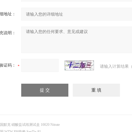
细地址：
充说明：
验证码：
请输入计算结果（
国默克 硝酸盐试纸测试盒 10020 Nitrate
国 WTW PH电极 SenTix 81