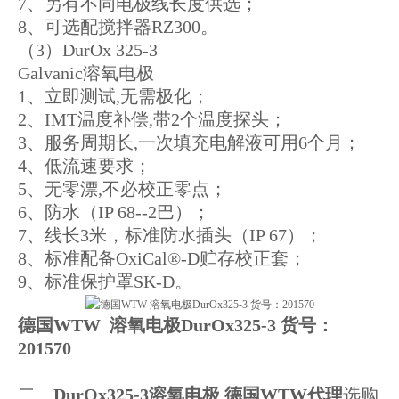
7、另有不同电极线长度供选；
8、可选配搅拌器RZ300。
（3）DurOx 325-3
Galvanic溶氧电极
1、立即测试,无需极化；
2、IMT温度补偿,带2个温度探头；
3、服务周期长,一次填充电解液可用6个月；
4、低流速要求；
5、无零漂,不必校正零点；
6、防水（IP 68--2巴）；
7、线长3米，标准防水插头（IP 67）；
8、标准配备OxiCal®-D贮存校正套；
9、标准保护罩SK-D。
德国WTW 溶氧电极DurOx325-3 货号：
201570
二、
DurOx325-3溶氧电极 德国WTW代理
选购