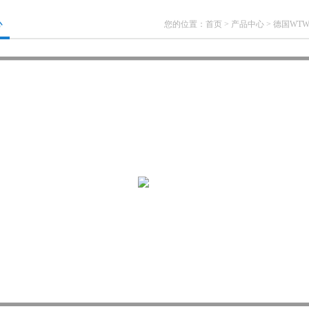
心
您的位置：
首页
>
产品中心
>
德国WT