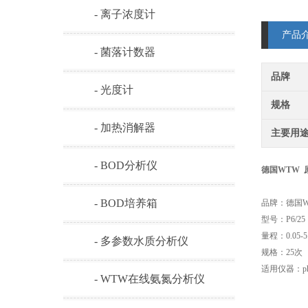
- 离子浓度计
产品
- 菌落计数器
品牌
- 光度计
规格
- 加热消解器
主要用
- BOD分析仪
德国WTW 
- BOD培养箱
品牌：德国W
型号：P6/25
量程：0.05-5.
- 多参数水质分析仪
规格：25次
适用仪器：photo
- WTW在线氨氮分析仪