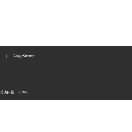
们
|
GoogleSitemap
总访问量：567898