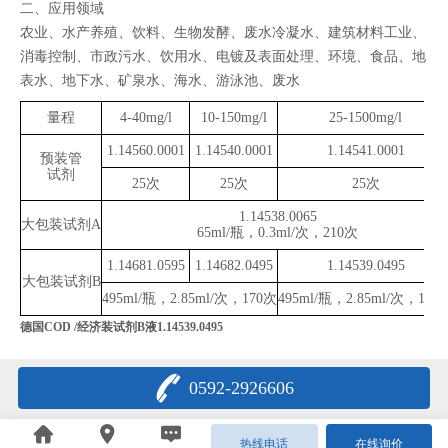
二、应用领域
农业、水产养殖、饮料、生物发酵、废水冷凝水、建筑材料工业、
消毒控制、市政污水、饮用水、电镀及表面处理、环境、食品、地
表水、地下水、矿泉水、海水、游泳池、废水
量程
4-40mg/l
10-150mg/l
25-1500mg/l
1.14560.0001
1.14540.0001
1.14541.0001
预装管
试剂
25次
25次
25次
1.14538.0065
大包装试剂
A
65ml/瓶，0.3ml/次，210次
1.14681.0595
1.14682.0495
1.14539.0495
大包装试剂
B
495ml/瓶，2.85ml/次，170次
495ml/瓶，2.85ml/次，170
德国COD /经济装试剂B液1.14539.0495
0592-2926606
热线电话
在线询价