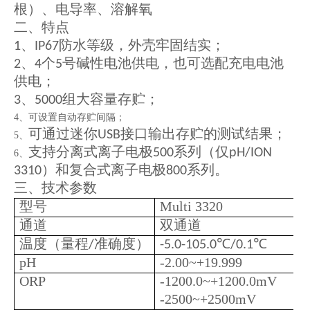
根）、电导率、溶解氧
二、特点
、
防水等级，外壳牢固结实；
1
IP67
、
个
号碱性电池供电，也可选配充电电池
2
4
5
供电；
、
组大容量存贮；
3
5000
4、可设置自动存贮间隔；
可通过迷你
接口输出存贮的测试结果；
USB
5、
支持分离式离子电极
系列（仅
500
pH/ION
6、
）和复合式离子电极
系列。
3310
800
三、技术参数
型号
Multi 3320
通道
双通道
温度（量程
准确度）
℃
℃
/
-5.0-105.0
/0.1
pH
-2.00~+19.999
ORP
-1200.0~+1200.0mV
-2500~+2500mV