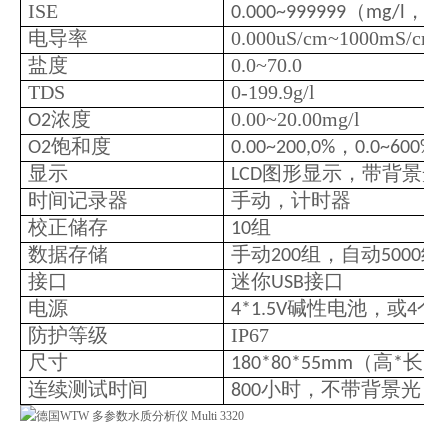
ISE
（
，
0.000~999999
mg/l
um
电导率
0.000uS/cm~1000mS/cm
盐度
0.0~70.0
TDS
0-199.9g/l
浓度
0.00~20.00mg/l
O2
饱和度
，
O2
0.00~200,0%
0.0~600%
显示
图形显示，带背景光
LCD
时间记录器
手动，计时器
校正储存
组
10
数据存储
手动
组，自动
组
200
5000
接口
迷你
接口
USB
电源
碱性电池，或
个
4*1.5V
4
1
防护等级
IP67
尺寸
（高
长
180*80*55mm
*
*
连续测试时间
小时，不带背景光；
800