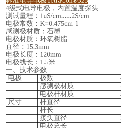
标准电导电极TetraCon®325
4级式电导电极，内置温度探头
测试量程：1uS/cm......2S/cm
电极常数：K=0.475cm-1
感测极材质：石墨
电极材质：环氧树脂
直径：15.3mm
电极长度：120mm
电极线长：1.5米
一、技术参数
电极
极数
4
感测极材质
石
电极杆材质
环
尺寸
杆直径
15
杆长
1
接头直径
21
电极总长
16