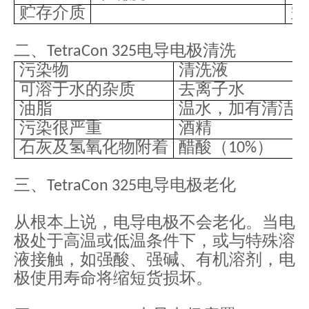
贮存介质
空
二、
电导电极清洗
TetraCon 325
污染物
清洗液
可溶于水的杂质
去离子水
油脂
温水，加有清洁
污染很严重
酒精
石灰及氢氧化物附着
醋酸（
）
10%
三、
电导电极老化
TetraCon 325
从根本上说，电导电极不会老化。当电
极处于高温或低温条件下，或与特殊溶
液接触，如强酸、强碱、有机溶剂，电
极使用寿命将缩短货损坏。