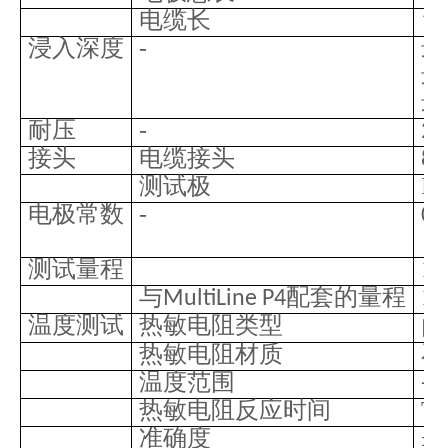
电缆长
1.
浸入深度
-
最
最
最
耐压
-
2
接头
电缆接头
8
测试极
IP
电极常数
-
0.
测试量程
1u
与
配套的量程
1u
MultiLine P4
温度测试
热敏电阻类型
内
热敏电阻材质
石
温度范围
-5
热敏电阻反应时间
T9
准确度
±
0