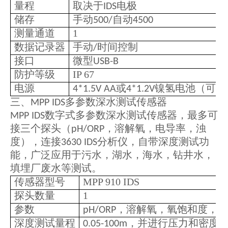
量程
取决于
电极
IDS
储存
手动
自动
500/
4500
测量通道
1
数据记录器
手动
时间控制
/
接口
微型
USB-B
防护等级
IP 67
电源
或
镍氢电池（可充
4*1.5V AA
4*1.2V
三、
多参数深水测试传感器
MPP IDS
数字式多参数深水测试传感器，最多可
MPP IDS
接三个探头（
，溶解氧，电导率，浊
pH/ORP
度），连接
分析仪，自带深度测试功
3630 IDS
能，广泛应用于污水，湖水，海水，钻井水，
填埋厂废水等测试。
传感器型号
MPP 910 IDS
探头数量
1
参数
，溶解氧，氧饱和度，氧
pH/ORP
深度测试量程
，并进行压力和密度
0.05-100m