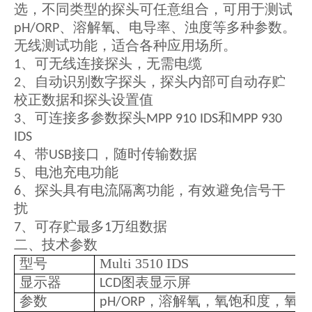
选，不同类型的探头可任意组合，可用于测试
、溶解氧、电导率、浊度等多种参数。
pH/ORP
无线测试功能，适合各种应用场所。
、可无线连接探头，无需电缆
1
、自动识别数字探头，探头内部可自动存贮
2
校正数据和探头设置值
、可连接多参数探头
和
3
MPP 910 IDS
MPP 930
IDS
、带
接口，随时传输数据
4
USB
、电池充电功能
5
、探头具有电流隔离功能，有效避免信号干
6
扰
、可存贮最多
万组数据
7
1
二、技术参数
型号
Multi 3510 IDS
显示器
图表显示屏
LCD
参数
，溶解氧，氧饱和度，氧分
pH/ORP