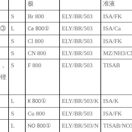
极
准液
S
Br 800
ELY/BR/503
ISA/FK
③
L
①
ELY/BR/503
ISA/Ca
Ca 800
S
Cl 800
ELY/BR/503
ISA/FK
S
CN 800
ELY/BR/503
MZ/NH3/C
铝，
S
F 800
ELY/BR/503
TISAB
，锂
L
①
ELY/BR/503/K
ISA/K
K 800
S
Cu 800
ELY/BR/503
ISA/FK
L
①
ELY/BR/503/N
TISAB/NO
NO 800