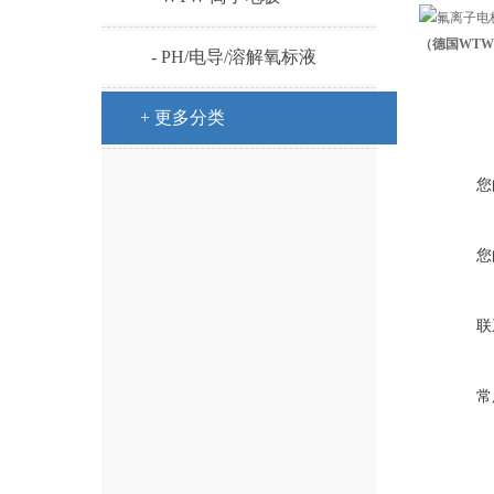
（
德国WTW氟
- PH/电导/溶解氧标液
+ 更多分类
您
您
联
常