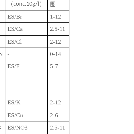
（
）
围
conc.10g/l
ES/Br
1-12
ES/Ca
2.5-11
ES/Cl
2-12
N
-
0-14
ES/F
5-7
ES/K
2-12
ES/Cu
2-6
3
ES/NO3
2.5-11