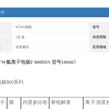
介绍
WTW/德国
货号
1支/盒
供货周期
途
水质测试
应用领域
W氟离子电极F 800DIN 货号106667
电极
系列
800
子
膜
内置参比电
桥电解液
离子强度