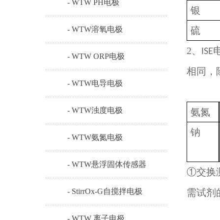
- WTW PH电极
银
- WTW溶氧电极
硫
2、
ISE
- WTW ORP电极
相同，
- WTW电导电极
- WTW浊度电极
氨氮
钠
- WTW氨氮电极
- WTW悬浮固体传感器
①交换
- StirrOx-G自搅拌电极
需试剂
- WTW 离子电极