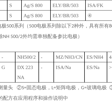
S
Ag/S 800
ELY/BR/503
ISA/FK
S
Ag/S 800
ELY/BR/503
④
电
极
系列（
电极系列除以下
种外，具有所有
500
500
2
8
除
外均需单独配备参比电极）
NH 500/2
-
NH500/2
-
MZ/NH3/CN
ES/NH4
4
G
DX 223
-
ISA/Na
ES/Na
>
NA
测量头 ②
固态电极，
矩阵电极，
玻璃电极 
S=
L=
G=
的配方在应用程序和操作说明中