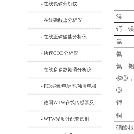
- 在线氮磷分析仪
溴
- 在线磷酸盐分析仪
钙，镁
- 在线正磷酸盐分析仪
氯
- 快速COD分析仪
氰
氟，
- 在线多参数氮磷分析仪
磷③
- PH/溶氧/电导率/浊度电极
③
钾
- 德国WTW在线传感器及
铜
耗材
- WTW光度计配套试剂
硝酸根