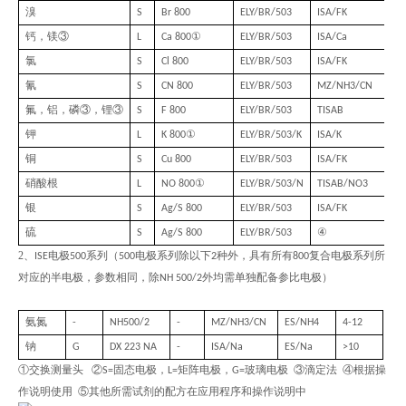
溴
S
Br 800
ELY/BR/503
ISA/FK
钙，镁
③
①
L
Ca 800
ELY/BR/503
ISA/Ca
氯
S
Cl 800
ELY/BR/503
ISA/FK
氰
S
CN 800
ELY/BR/503
MZ/NH3/CN
氟，铝，磷③，锂③
S
F 800
ELY/BR/503
TISAB
钾
①
L
K 800
ELY/BR/503/K
ISA/K
铜
S
Cu 800
ELY/BR/503
ISA/FK
硝酸根
①
L
NO 800
ELY/BR/503/N
TISAB/NO3
银
S
Ag/S 800
ELY/BR/503
ISA/FK
硫
④
S
Ag/S 800
ELY/BR/503
2、
电极
系列（
电极系列除以下
种外，具有所有
复合电极系列所
ISE
500
500
2
800
对应的半电极，参数相同，除
外均需单独配备参比电极）
NH 500/2
氨氮
-
NH500/2
-
MZ/NH3/CN
ES/NH4
4-12
钠
G
DX 223 NA
-
ISA/Na
ES/Na
>10
①交换测量头 ②
固态电极，
矩阵电极，
玻璃电极 ③滴定法 ④根据操
S=
L=
G=
作说明使用 ⑤其他所需试剂的配方在应用程序和操作说明中