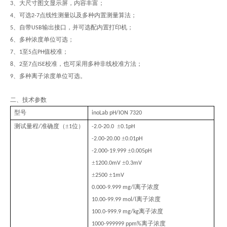
、大尺寸图文显示屏，内容丰富；
3
、可选
点线性测量以及多种内置测量算法；
4
2-7
、自带
输出接口，并可选配内置打印机；
5
USB
、多种浓度单位可选；
6
、
至
点
值校准；
7
1
5
PH
、
至
点
校准，也可采用多种非线校准方法；
8
2
7
ISE
、多种离子浓度单位可选。
9
二、技术参数
型号
inoLab pH/ION 7320
测试量程
准确度（±
位）
±
/
1
-2.0-20.0
0.1pH
±
-2.00-20.00
0.01pH
±
-2.000-19.999
0.005pH
±
±
1200.0mV
0.3mV
±
±
2500
1mV
离子浓度
0.000-9.999 mg/l
离子浓度
10.00-99.99 mol/l
离子浓度
100.0-999.9 mg/kg
离子浓度
1000-999999 ppm%