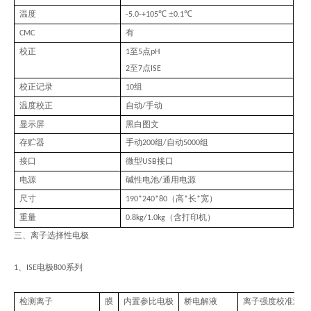
温度
℃ ±
℃
-5.0-+105
0.1
有
CMC
校正
至
点
1
5
pH
至
点
2
7
ISE
校正记录
组
10
温度校正
自动
手动
/
显示屏
黑白图文
存贮器
手动
组
自动
组
200
/
5000
接口
微型
接口
USB
电源
碱性电池
通用电源
/
尺寸
（高
长
宽）
190*240*80
*
*
重量
（含打印机）
0.8kg/1.0kg
三、离子选择性电极
、
电极
系列
1
ISE
800
检测离子
膜
内置参比电极
桥电解液
离子强度校准液