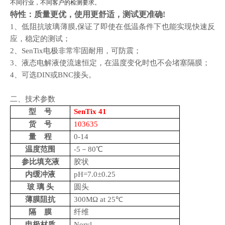
不同行业，不同客户的检测要求。
特性：质量更优，使用更舒适，测试更
准
确
!
1、
低阻抗玻璃薄膜
,保证了即使在低温条件下也能实现快速反
应
，
稳定的测试
；
2、
SenTix电极非常牢固耐用
，
可防震
；
3、
液态电解液使流速恒定
，
在温度变化时也不会堵塞隔膜
；
4、
可选
DIN或BNC接头
。
二、技术参数
型
号
SenTix 41
货
号
1036
3
5
量
程
0-14
温度范围
-5－80℃
参比填充液
胶状
内缓冲液
pH=7.0±0.25
玻
璃
头
圆头
薄膜阻抗
300MΩ at 25℃
隔
膜
纤维
电极材质
Noryl