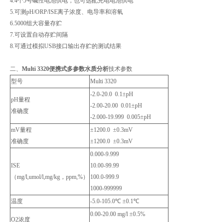
4.4个5号碱性电池供电，也可选配充电电池供电
5.可测pH/ORP/ISE离子浓度、电导率和溶氧
6.5000组大容量存贮
7.可设置自动存贮间隔
8.可通过模拟USB接口输出存贮的测试结果
二、
Multi 3320便携式多参数水质分析
技术参数
型号
Multi 3320
-2.0-20.0 0.1±pH
pH量程
-2.00-20.00 0.01±pH
准确度
-2.000-19.999 0.005±pH
mV量程
±1200.0 ±0.3mV
准确度
±1200.0 ±0.3mV
0.000-9.999
ISE
10.00-99.99
（mg/l,umol/l,mg/kg，ppm,%）
100.0-999.9
1000-999999
温度
-5.0-105.0℃ ±0.1℃
0.00-20.00 mg/l ±0.5%
O2浓度