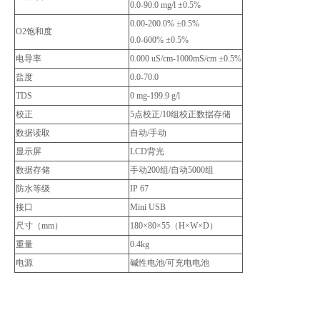
0.0-90.0 mg/l ±0.5%
0.00-200.0% ±0.5%
O2饱和度
0.0-600% ±0.5%
电导率
0.000 uS/cm-1000mS/cm ±0.5%
盐度
0.0-70.0
TDS
0 mg-199.9 g/l
校正
5点校正/10组校正数据存储
数据读取
自动/手动
显示屏
LCD背光
数据存储
手动200组/自动5000组
防水等级
IP 67
接口
Mini USB
尺寸（mm）
180×80×55（H×W×D）
重量
0.4kg
电源
碱性电池/可充电电池