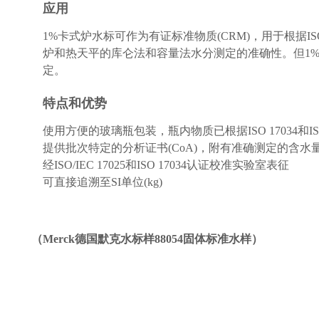
应用
1%卡式炉水标可作为有证标准物质(CRM)，用于根据ISO
炉和热天平的库仑法和容量法水分测定的准确性。但1
定。
特点和优势
使用方便的玻璃瓶包装，瓶内物质已根据ISO 17034和
提供批次特定的分析证书(CoA)，附有准确测定的含
经ISO/IEC 17025和ISO 17034认证校准实验室表征
可直接追溯至SI单位(kg)
（
Merck德国默克水标样88054固体标准水样
）