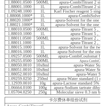
1.88001.0500
500ML
apura-CombiTitrant 2 sing
1.88001.1000
1L
apura-CombiTitrant 2 sing
1.09248.1000
1L
Karl Fischer reagent 5 singl
1.88008.1000*
1L
apura-CombiSolvent m
1.88020.1000*
1L
apura-Solvent for the one co
1.88021.1000*
1L
apura-Solvent for the one co
1.88010.0500
500ML
apura-Titrant 5 , 1
1.88010.1000
1L
apura-Titrant 5 , 1
1.88011.0500
500ML
apura-Titrant 2 , 1
1.88011.1000
1L
apura-Titrant 2 , 1
1.88015.1000
1L
apura-Solvent for the two 
1.88016.1000
1L
apura-Solvent for the onetw
1.09257.0500
500ML
apura-CombiCoulomat fritle
1.09255.0500
500ML
Apura-CombiCoul
1.88050.0010
10x8ml
apura-Water Stand
1.88051.0010
10x8ml
apura-Water Stan
1.88052.0010
10x8ml
apura-Water Sta
1.09259.0250
250ml
apura-Water standard (1 ml
1.12939.0010
10g
apura-Lactose standard 5% sol
1.06664.0100
100g
apura-Sodium tartrate dihydra
1.05704.0250
250g
Molecular sieve 0.3 nm be
卡尔费休单组份试剂
Apura-CombiTitrant5