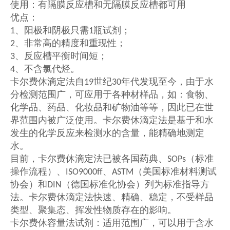
使用：有隔膜反应槽和无隔膜反应槽都可用
优点：
、阳极和阴极只需
瓶试剂；
1
1
、非常高的精度和重现性；
2
、反应槽平衡时间短；
3
、不含氯代烃。
4
卡尔费休滴定法自
世纪
年代发现至今，由于水
19
30
分检测范围广，可应用于各种材样品，如：食物、
化学品、药品、化妆品和矿物油等等，因此已在世
界范围内被广泛使用。卡尔费休滴定法是基于和水
发生的化学反应来检测水的含量，能精确地测定
水。
目前，卡尔费休滴定法已被各国药典、
（标准
SOPs
操作流程）、
、
（美国标准材料测试
ISO9000ff
ASTM
协会）和
（德国标准化协会）列为标准指导方
DIN
法。卡尔费休滴定法快速、精确、稳定，不受样品
类型、聚集态、挥发性物质存在的影响。
卡尔费休容量法试剂：适用范围广，可以用于含水