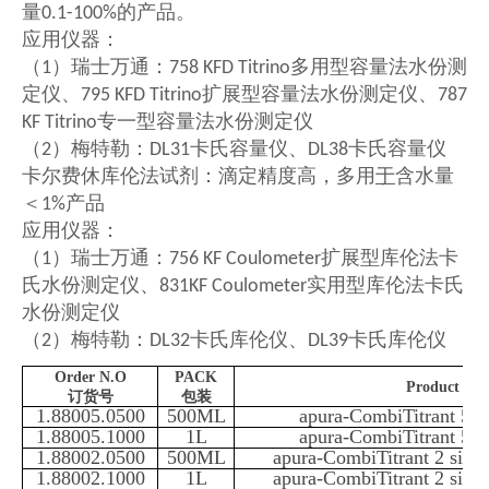
量
的产品。
0.1-100%
应用仪器：
（
）瑞士万通：
多用型容量法水份测
1
758 KFD Titrino
定仪、
扩展型容量法水份测定仪、
795 KFD Titrino
787
专一型容量法水份测定仪
KF Titrino
（
）梅特勒：
卡氏容量仪、
卡氏容量仪
2
DL31
DL38
卡尔费休库伦法试剂：滴定精度高，多用
于
含水量
＜
产品
1%
应用仪器：
（
）瑞士万通：
扩展型库伦法卡
1
756 KF Coulometer
氏水份测定仪、
实用型库伦法卡氏
831KF Coulometer
水份测定仪
（
）梅特勒：
卡氏库伦仪、
卡氏库伦仪
2
DL32
DL39
Order N.O
PACK
Product Na
订货号
包装
1.88005.0500
500ML
apura-CombiTitrant 5 
1.88005.1000
1L
apura-CombiTitrant 5 
1.88002.0500
500ML
apura-CombiTitrant 2 sing
1.88002.1000
1L
apura-CombiTitrant 2 sing