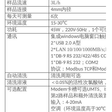
样品流速
3L/h
样品连接
内径
4mm
每天可测量
次
6
环境温度
℃
15-30
功耗
，
，
个可编
45W
220V-50Hz
1
通讯
集成
电脑窗口触摸
windows
型
2*USB 2.0 A
2*LAN 10/100/1000MB/s;RJ
1*DB-9 RS 232/422/485 COM
；
1*DB-9 RS 232
COM2
协议：
和
Modbus TCP
Modbu
自动清洗
清洗周期可选
清洗溶液
＜
的活性次氯酸钠，
0.05%
可选配置
卡槽可选
、
Modem
UMTS
ISD
第
路样品和额外清洗装置
2
输入：
4-20mA
空调（环境温度高于
℃）
30