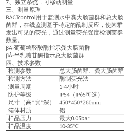
、独立系统，可移动测量
7
三、测量原理
用于监测水中粪大肠菌群和总大肠
BACTcontrol
菌群，在线监测基于特定的酶制反应，使菌群
发出可见的荧光，通过测量荧光强度检测菌群
数量。
β
葡萄糖醛酸酶指示粪大肠菌群
Â-
β
半乳糖苷酶指示总大肠菌群
Â-
四、技术参数
检测参数
总大肠菌群、粪大肠菌群、
检测方法
酶制荧光法
测量周期
小时
1-4
防护等级
（
可选）
IP54
IP65
尺寸（高
宽
深）
450*450*260mm
*
*
箱体材质
铝
样品压力
最大
0.05bar
样品温度
℃
10-35