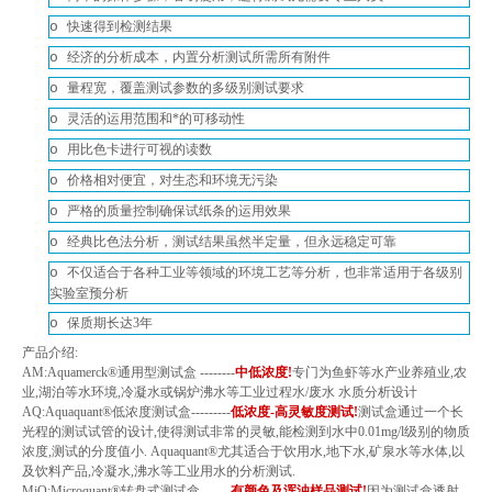
o
快速得到检测结果
o
经济的分析成本，内置分析测试所需所有附件
o
量程宽，覆盖测试参数的多级别测试要求
o
灵活的运用范围和*的可移动性
o
用比色卡进行可视的读数
o
价格相对便宜，对生态和环境无污染
o
严格的质量控制确保试纸条的运用效果
o
经典比色法分析，测试结果虽然半定量，但永远稳定可靠
o
不仅适合于各种工业等领域的环境工艺等分析，也非常适用于各级别
实验室预分析
o
保质期长达
3
年
产品介绍
:
AM:Aquamerck®
通用型测试盒
--------
中低浓度
!
专门为鱼虾等水产业养殖业
,
农
业
,
湖泊等水环境
,
冷凝水或锅炉沸水等工业过程水
/
废水 水质分析设计
AQ:Aquaquant®
低浓度测试盒
---------
低浓度
-
高灵敏度测试
!
测试盒通过一个长
光程的测试试管的设计
,
使得测试非常的灵敏
,
能检测到水中
0.01mg/l
级别的物质
浓度
,
测试的分度值小
. Aquaquant®
尤其适合于饮用水
,
地下水
,
矿泉水等水体
,
以
及饮料产品
,
冷凝水
,
沸水等工业用水的分析测试
.
MiQ:Microquant®
转盘式测试盒
-------
有颜色及浑浊样品测试
!
因为测试盒透射