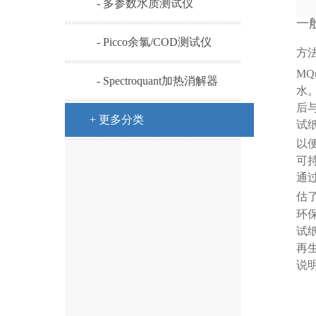
- 多参数水质测试仪
一
- Picco余氯/COD测试仪
方法：
MQu
- Spectroquant加热消解器
水
后
+ 更多分类
试
以便
可
通
估了
环
试
再
说