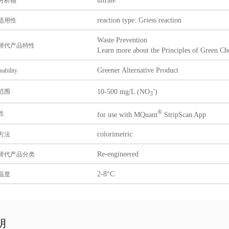
nitrate
分析物
reaction type: Griess reaction
适用性
Waste Prevention
替代产品特性
Learn more about the Principles of Green Ch
Greener Alternative Product
nability
-
10-500 mg/L (NO
)
范围
3
®
性
for use with MQuant
StripScan App
colorimetric
方法
Re-engineered
替代产品分类
2-8°C
温度
明