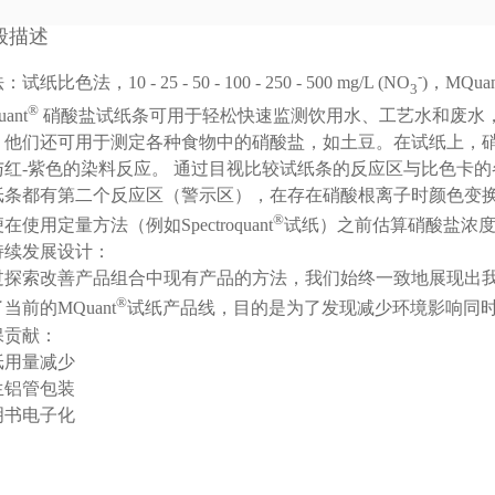
般描述
-
试纸比色法，10 - 25 - 50 - 100 - 250 - 500 mg/L (NO
)，MQuan
3
®
ant
硝酸盐试纸条可用于轻松快速监测饮用水、工艺水和废水
。他们还可用于测定各种食物中的硝酸盐，如土豆。在试纸上，
与红-紫色的染料反应。 通过目视比较试纸条的反应区与比色卡
纸条都有第二个反应区（警示区），在存在硝酸根离子时颜色变
®
在使用定量方法（例如Spectroquant
试纸）之前估算硝酸盐浓
持续发展设计：
过探索改善产品组合中现有产品的方法，我们始终一致地展现出
®
当前的MQuant
试纸产品线，目的是为了发现减少环境影响同
保贡献：
纸用量减少
生铝管包装
明书电子化