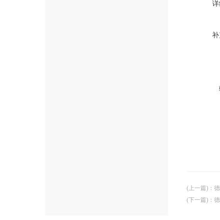
详
补
(上一篇)
：
德
(下一篇)
：
德