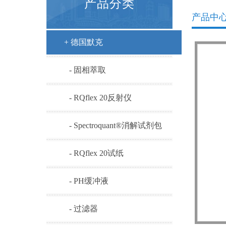
产品分类
产品中
+ 德国默克
- 固相萃取
- RQflex 20反射仪
- Spectroquant®消解试剂包
- RQflex 20试纸
- PH缓冲液
- 过滤器