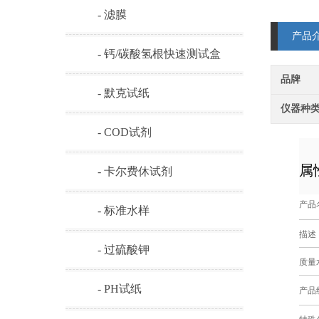
- 滤膜
产品
- 钙/碳酸氢根快速测试盒
品牌
- 默克试纸
仪器种
- COD试剂
属
- 卡尔费休试剂
产品
- 标准水样
描述
- 过硫酸钾
质量
- PH试纸
产品