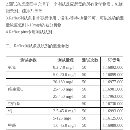
2.
测试条反应区中充满了一个测试反应所需的所有化学物质，包括
指示剂、缓冲剂等等
3.Reflex
测试条非常容易使用，浸泡
-
等待
-
测量即可。可以准确的测
量浓度低到
1-10mg/l
的被分析物
4.Reflex plus
专用测试试剂
二、
Reflex
测试条及试剂的测量参数
测试参数
测试量程
测试次数
订货号
氨氮
0.2-7.0 mg/l
50
1.16892.0001
5.0-20.0 mg/l
50
1.16899.0001
20-180 mg/l
50
1.16977.0001
维生素
C
25-450 mg/l
50
1.16981.0001
25-450 mg/l
50
1.17963.0001
空白条
50
1.16730.0001
钙
2.5-45.0 mg/l
50
1.16993.0001
5-125 mg/l
50
1.16125.0001
甲醛
1.0-45.0 mg/l
50
1.16989.0001