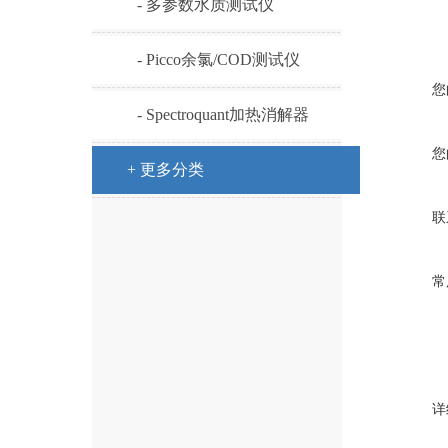
- 多参数水质测试仪
- Picco余氯/COD测试仪
您
- Spectroquant加热消解器
您
+ 更多分类
联
常
详