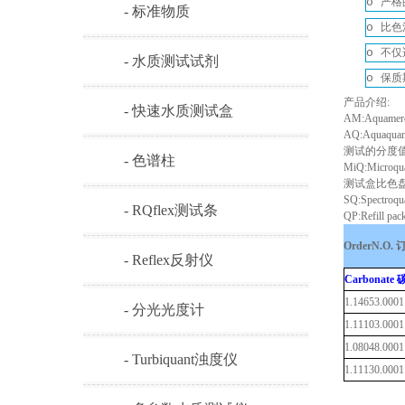
o
严格
- 标准物质
o
比色
o
不仅
- 水质测试试剂
o
保质
产品介绍
:
- 快速水质测试盒
AM:Aquamer
AQ:Aquaqua
测试的分度
- 色谱柱
MiQ:Microqu
测试盒比色
SQ:Spectroquan
- RQflex测试条
QP:Refill pack 
OrderN.O.
- Reflex反射仪
Carbonate
1.14653.0001
- 分光光度计
1.11103.0001
1.08048.0001
- Turbiquant浊度仪
1.11130.0001