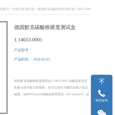
国默克
>
快速水质测试盒
> 德国默克碳酸根硬度测试盒1.14653.0001
德国默克碳酸根硬度测试盒
1.14653.0001
产品型号：
产品时间：
2026-03-03
德国默克碳酸根硬度测试盒1.14653.0001 碳酸盐硬度是
衡量水缓冲能力的指标，也可以表示为酸结合能力或总
碱度。这种MQuant®碳酸盐硬度测试（MColortest®）适
电话咨询
用于使用方便的滴瓶进行滴定测定。用盐酸对混合指示
剂滴定碳酸氢盐和碳酸根离子。在滴定终点（pH
4.3），颜色变为红色。碳酸盐硬度（酸容量）由滴定溶