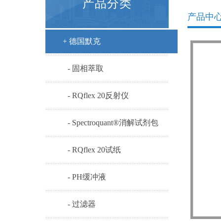
产品分类
产品中
+ 德国默克
- 固相萃取
- RQflex 20反射仪
- Spectroquant®消解试剂包
- RQflex 20试纸
- PH缓冲液
- 过滤器