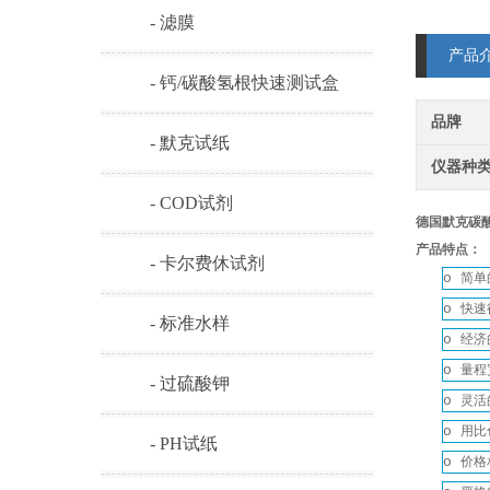
- 滤膜
产品
- 钙/碳酸氢根快速测试盒
品牌
- 默克试纸
仪器种
- COD试剂
德国默克碳酸根
产品特点：
- 卡尔费休试剂
o
简单
o
快速
- 标准水样
o
经济
o
量程
- 过硫酸钾
o
灵活
o
用比
- PH试纸
o
价格