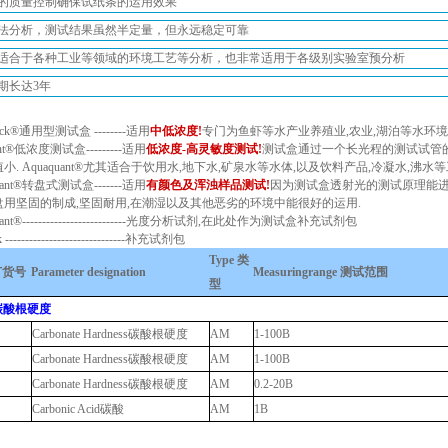
的质量控制确保试纸条的运用效果
法分析，测试结果虽然半定量，但永远稳定可靠
适合于各种工业等领域的环境工艺等分析，也非常适用于各级别实验室预分析
期长达
3
年
ck®
通用型测试盒
--------适用
中低浓度
!
专门为鱼虾等水产业养殖业
,
农业
,
湖泊等水环境
nt®
低浓度测试盒
---------适用
低浓度
-
高灵敏度测试
!
测试盒通过一个长光程的测试试管
值小
. Aquaquant®
尤其适合于饮用水
,
地下水
,
矿泉水等水体
,
以及饮料产品
,
冷凝水
,
沸水等
ant®
转盘式测试盒
-------适用
有颜色及浑浊样品测试
!
因为测试盒透射光的测试原理能
盘用坚固的制成
,
坚固耐用
,
在潮湿以及其他恶劣的环境中能很好的运用
.
t®--------------------------
光度分析试剂
,
在此处作为测试盒补充试剂包
------------------------------
补充试剂包
Type
类
订货号
Parameter designation
Measuringrange
测试范围
型
碳酸根硬度
Carbonate Hardness
碳酸根硬度
AM
1-100B
Carbonate Hardness
碳酸根硬度
AM
1-100B
Carbonate Hardness
碳酸根硬度
AM
0.2-20B
Carbonic Acid
碳酸
AM
1B