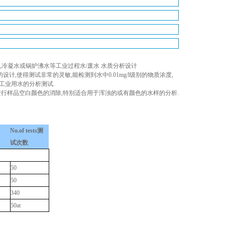
,
冷凝水或锅炉沸水等工业过程水
/
废水 水质分析设计
的设计
,
使得测试非常的灵敏
,
能检测到水中
0.01mg/l
级别的物质浓度
,
工业用水的分析测试
.
进行样品空白颜色的消除
,
特别适合用于浑浊的或有颜色的水样的分析
.
No.of tests
测
试次数
50
50
340
50at